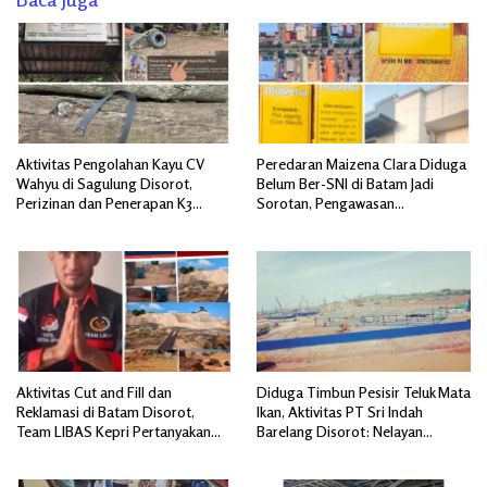
Aktivitas Pengolahan Kayu CV
Peredaran Maizena Clara Diduga
Wahyu di Sagulung Disorot,
Belum Ber-SNI di Batam Jadi
Perizinan dan Penerapan K3
Sorotan, Pengawasan
Dipertanyakan
Dipertanyakan
Aktivitas Cut and Fill dan
Diduga Timbun Pesisir Teluk Mata
Reklamasi di Batam Disorot,
Ikan, Aktivitas PT Sri Indah
Team LIBAS Kepri Pertanyakan
Barelang Disorot: Nelayan
Pengawasan Instansi Terkait
Terdampak, Dugaan Pelanggaran
Lingkungan Mengemuka