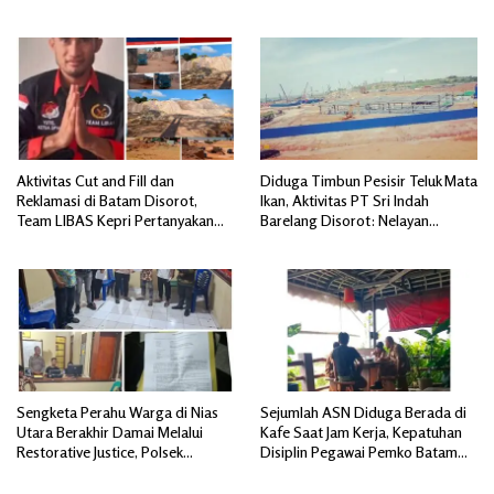
Dipertanyakan
Dipertanyakan
Aktivitas Cut and Fill dan
Diduga Timbun Pesisir Teluk Mata
Reklamasi di Batam Disorot,
Ikan, Aktivitas PT Sri Indah
Team LIBAS Kepri Pertanyakan
Barelang Disorot: Nelayan
Pengawasan Instansi Terkait
Terdampak, Dugaan Pelanggaran
Lingkungan Mengemuka
Sengketa Perahu Warga di Nias
Sejumlah ASN Diduga Berada di
Utara Berakhir Damai Melalui
Kafe Saat Jam Kerja, Kepatuhan
Restorative Justice, Polsek
Disiplin Pegawai Pemko Batam
Tuhemberua Fasilitasi Mediasi
Disorot