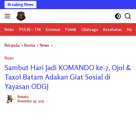
Langsung
Breaking News
ke
konten
News
POLRI – TNI
Kriminal
Politik
Olahraga
Kesehatan
Nasi
Beranda
Berita
News
News
Sambut Hari Jadi KOMANDO ke-7, Ojol &
Taxol Batam Adakan Giat Sosial di
Yayasan ODGJ
Redaksi
November 29, 2025