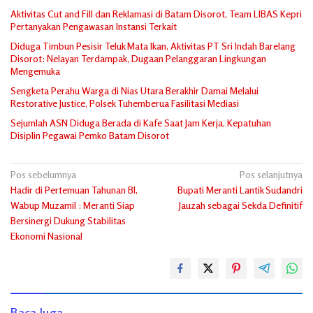
Aktivitas Cut and Fill dan Reklamasi di Batam Disorot, Team LIBAS Kepri
Pertanyakan Pengawasan Instansi Terkait
Diduga Timbun Pesisir Teluk Mata Ikan, Aktivitas PT Sri Indah Barelang
Disorot: Nelayan Terdampak, Dugaan Pelanggaran Lingkungan
Mengemuka
Sengketa Perahu Warga di Nias Utara Berakhir Damai Melalui
Restorative Justice, Polsek Tuhemberua Fasilitasi Mediasi
Sejumlah ASN Diduga Berada di Kafe Saat Jam Kerja, Kepatuhan
Disiplin Pegawai Pemko Batam Disorot
Navigasi
Pos sebelumnya
Pos selanjutnya
Hadir di Pertemuan Tahunan BI,
Bupati Meranti Lantik Sudandri
pos
Wabup Muzamil : Meranti Siap
Jauzah sebagai Sekda Definitif
Bersinergi Dukung Stabilitas
Ekonomi Nasional
Baca Juga