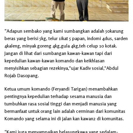
“Adapun sembako yang kami sumbangkan adalah 50karung
beras yang berisi 5kg, telur 1ikat 5 papan, indomi 4dus, sarden
4kaleng, minyak goreng 4kg,gula 4kg,teh celup 10 kotak.
Jangan di lihat dari sumbangan kawan-kawan tapi dari
kepedulian kawan-kawan komando dan keikhlasan
menyisihkan sebagian rezekinya,”ujar Kadiv sosial,”Abdul
Rojab Dasopang.
Ketua umum komando (Feryandi Tarigan) menambahkan
pentingnya kepedulian terhadap sesama manusia dan
tumbuhkan rasa sosial tinggi dan menjadi manusia yang
bermanfaat untuk orang lain adalah cerminan dari komunitas
Komando yang selama ini di jalan kan kawan2 di komunitas.
“Kami juga menyampaikan belasungkawa yang sedalam-