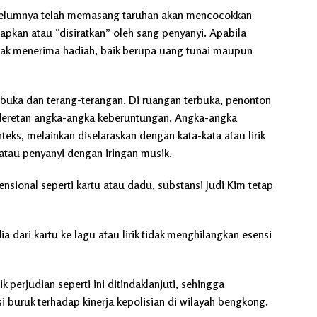
sebelumnya telah memasang taruhan akan mencocokkan
pkan atau “disiratkan” oleh sang penyanyi. Apabila
hak menerima hadiah, baik berupa uang tunai maupun
erbuka dan terang-terangan. Di ruangan terbuka, penonton
deretan angka-angka keberuntungan. Angka-angka
teks, melainkan diselaraskan dengan kata-kata atau lirik
atau penyanyi dengan iringan musik.
nsional seperti kartu atau dadu, substansi Judi Kim tetap
dari kartu ke lagu atau lirik tidak menghilangkan esensi
 perjudian seperti ini ditindaklanjuti, sehingga
i buruk terhadap kinerja kepolisian di wilayah bengkong.