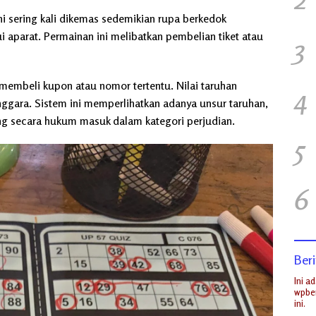
Ini sering kali dikemas sedemikian rupa berkedok
 aparat. Permainan ini melibatkan pembelian tiket atau
3
membeli kupon atau nomor tertentu. Nilai taruhan
4
nggara. Sistem ini memperlihatkan adanya unsur taruhan,
ng secara hukum masuk dalam kategori perjudian.
5
6
Beri
Ini a
wpber
ini.