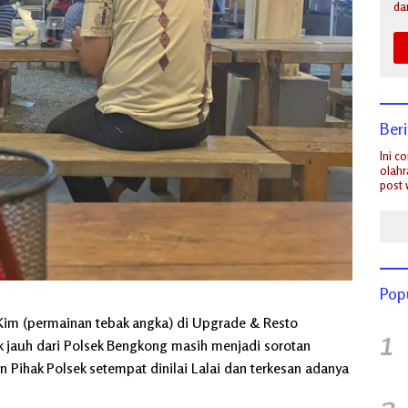
da
Ber
Ini c
olahr
post 
Pop
s Kim (permainan tebak angka) di Upgrade & Resto
1
ak jauh dari Polsek Bengkong masih menjadi sorotan
n Pihak Polsek setempat dinilai Lalai dan terkesan adanya
2