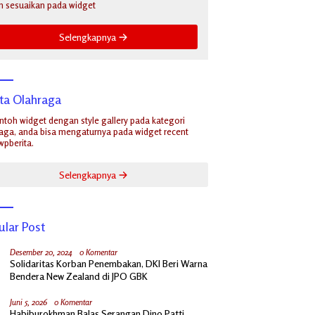
n sesuaikan pada widget
Selengkapnya
ita Olahraga
ontoh widget dengan style gallery pada kategori
aga, anda bisa mengaturnya pada widget recent
wpberita.
Selengkapnya
ular Post
Desember 20, 2024
0 Komentar
Solidaritas Korban Penembakan, DKI Beri Warna
Bendera New Zealand di JPO GBK
Juni 5, 2026
0 Komentar
Habiburokhman Balas Serangan Dino Patti