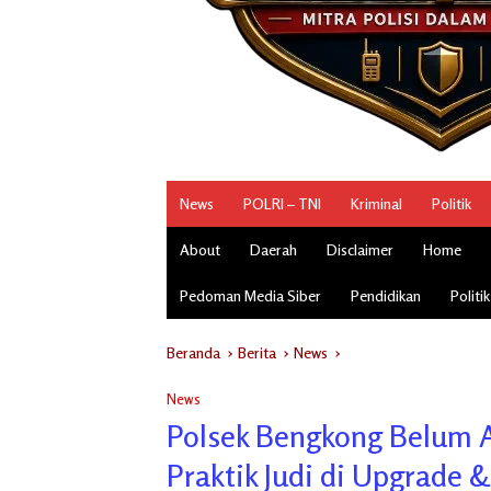
News
POLRI – TNI
Kriminal
Politik
About
Daerah
Disclaimer
Home
Pedoman Media Siber
Pendidikan
Politik
Beranda
Berita
News
News
Polsek Bengkong Belum A
Praktik Judi di Upgrade &