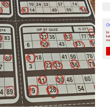
O
In
ka
me