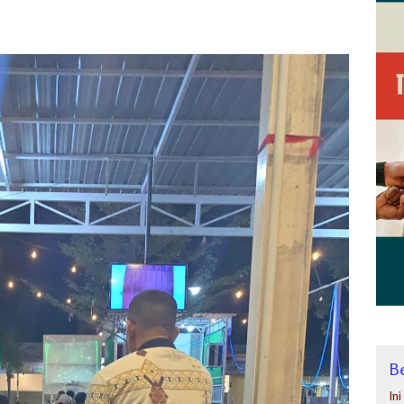
Be
In