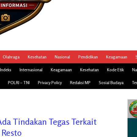
Olahraga
Kesehatan
Nasional
Pendidikan
Keagamaan
Indeks
Internasional
Keagamaan
Kesehatan
Kode Etik
Na
POLRI – TNI
Privacy Policy
Redaksi MP
Sosial Budaya
Te
da Tindakan Tegas Terkait
 Resto