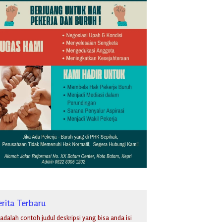
rita Terbaru
i adalah contoh judul deskripsi yang bisa anda isi