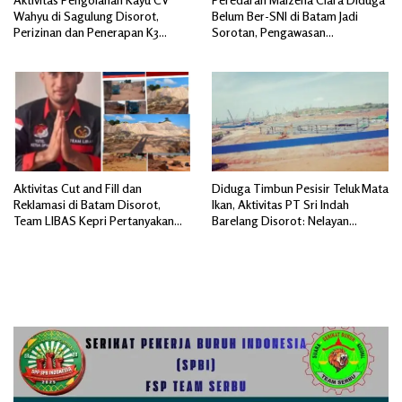
Wahyu di Sagulung Disorot,
Belum Ber-SNI di Batam Jadi
Perizinan dan Penerapan K3
Sorotan, Pengawasan
Dipertanyakan
Dipertanyakan
Aktivitas Cut and Fill dan
Diduga Timbun Pesisir Teluk Mata
Reklamasi di Batam Disorot,
Ikan, Aktivitas PT Sri Indah
Team LIBAS Kepri Pertanyakan
Barelang Disorot: Nelayan
Pengawasan Instansi Terkait
Terdampak, Dugaan Pelanggaran
Lingkungan Mengemuka