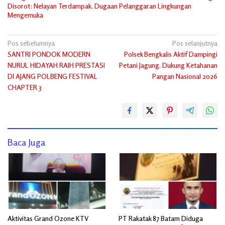
Disorot: Nelayan Terdampak, Dugaan Pelanggaran Lingkungan
Mengemuka
Navigasi
Pos sebelumnya
Pos selanjutnya
SANTRI PONDOK MODERN
Polsek Bengkalis Aktif Dampingi
pos
NURUL HIDAYAH RAIH PRESTASI
Petani Jagung, Dukung Ketahanan
DI AJANG POLBENG FESTIVAL
Pangan Nasional 2026
CHAPTER 3
Baca Juga
Aktivitas Grand Ozone KTV
PT Rakatak 87 Batam Diduga