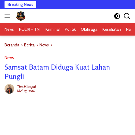
Langsung
Breaking News
ke
konten
News
POLRI – TNI
Kriminal
Politik
Olahraga
Kesehatan
Nasi
Beranda
Berita
News
News
Samsat Batam Diduga Kuat Lahan
Pungli
Tim Mitrapol
Mei 17, 2026