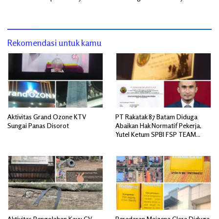
Pengawasan Instansi Terkait
Terdampak, Dugaan Pelanggaran
Lingkungan Mengemuka
Rekomendasi untuk kamu
Aktivitas Grand Ozone KTV
PT Rakatak 87 Batam Diduga
Sungai Panas Disorot
Abaikan Hak Normatif Pekerja,
Yutel Ketum SPBI FSP TEAM
SERBU; Berpotensi Langgar
Ketentuan Ketenagakerjaan
Aktivitas Pengolahan Kayu CV
Peredaran Maizena Clara Diduga