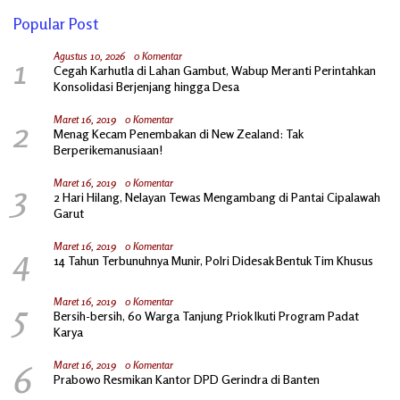
Popular Post
1
Agustus 10, 2026
0 Komentar
Cegah Karhutla di Lahan Gambut, Wabup Meranti Perintahkan
Konsolidasi Berjenjang hingga Desa
2
Maret 16, 2019
0 Komentar
Menag Kecam Penembakan di New Zealand: Tak
Berperikemanusiaan!
3
Maret 16, 2019
0 Komentar
2 Hari Hilang, Nelayan Tewas Mengambang di Pantai Cipalawah
Garut
4
Maret 16, 2019
0 Komentar
14 Tahun Terbunuhnya Munir, Polri Didesak Bentuk Tim Khusus
5
Maret 16, 2019
0 Komentar
Bersih-bersih, 60 Warga Tanjung Priok Ikuti Program Padat
Karya
6
Maret 16, 2019
0 Komentar
Prabowo Resmikan Kantor DPD Gerindra di Banten