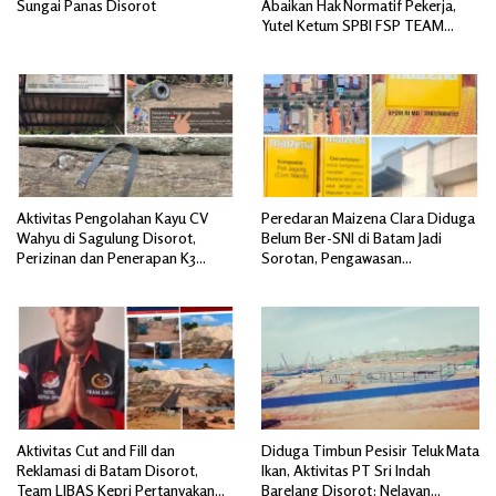
Sungai Panas Disorot
Abaikan Hak Normatif Pekerja,
Yutel Ketum SPBI FSP TEAM
SERBU; Berpotensi Langgar
Ketentuan Ketenagakerjaan
Aktivitas Pengolahan Kayu CV
Peredaran Maizena Clara Diduga
Wahyu di Sagulung Disorot,
Belum Ber-SNI di Batam Jadi
Perizinan dan Penerapan K3
Sorotan, Pengawasan
Dipertanyakan
Dipertanyakan
Aktivitas Cut and Fill dan
Diduga Timbun Pesisir Teluk Mata
Reklamasi di Batam Disorot,
Ikan, Aktivitas PT Sri Indah
Team LIBAS Kepri Pertanyakan
Barelang Disorot: Nelayan