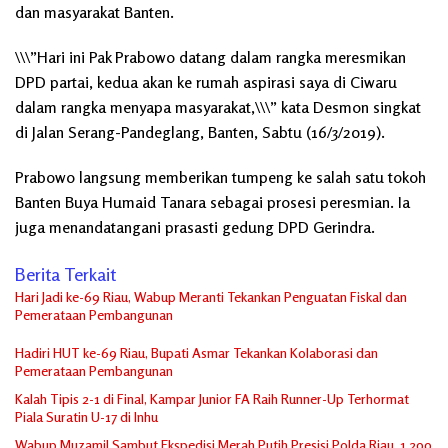
dan masyarakat Banten.
\\\”Hari ini Pak Prabowo datang dalam rangka meresmikan
DPD partai, kedua akan ke rumah aspirasi saya di Ciwaru
dalam rangka menyapa masyarakat,\\\” kata Desmon singkat
di Jalan Serang-Pandeglang, Banten, Sabtu (16/3/2019).
Prabowo langsung memberikan tumpeng ke salah satu tokoh
Banten Buya Humaid Tanara sebagai prosesi peresmian. Ia
juga menandatangani prasasti gedung DPD Gerindra.
Berita Terkait
Hari Jadi ke-69 Riau, Wabup Meranti Tekankan Penguatan Fiskal dan
Pemerataan Pembangunan
Hadiri HUT ke-69 Riau, Bupati Asmar Tekankan Kolaborasi dan
Pemerataan Pembangunan
Kalah Tipis 2-1 di Final, Kampar Junior FA Raih Runner-Up Terhormat
Piala Suratin U-17 di Inhu
Wabup Muzamil Sambut Ekspedisi Merah Putih Presisi Polda Riau, 1.200