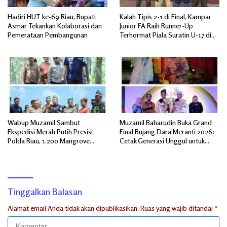
Hadiri HUT ke-69 Riau, Bupati
Kalah Tipis 2-1 di Final, Kampar
Asmar Tekankan Kolaborasi dan
Junior FA Raih Runner-Up
Pemerataan Pembangunan
Terhormat Piala Suratin U-17 di
Inhu
Wabup Muzamil Sambut
Muzamil Baharudin Buka Grand
Ekspedisi Merah Putih Presisi
Final Bujang Dara Meranti 2026:
Polda Riau, 1.200 Mangrove
Cetak Generasi Unggul untuk
Ditanam di Tanah Merah
‘Sagu Meranti Mendunia’
Tinggalkan Balasan
Alamat email Anda tidak akan dipublikasikan.
Ruas yang wajib ditandai
*