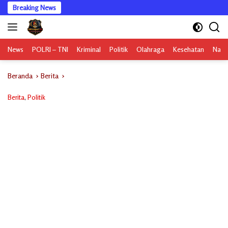
Langsung
Breaking News
ke
konten
News
POLRI – TNI
Kriminal
Politik
Olahraga
Kesehatan
Nasi
Beranda
Berita
Berita
,
Politik