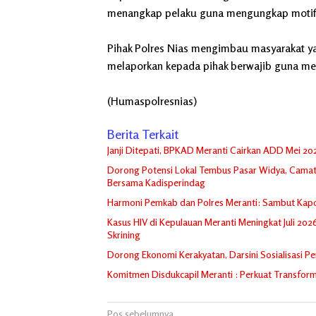
menangkap pelaku guna mengungkap motif seb
Pihak Polres Nias mengimbau masyarakat y
melaporkan kepada pihak berwajib guna m
(Humaspolresnias)
Berita Terkait
Janji Ditepati, BPKAD Meranti Cairkan ADD Mei 2
Dorong Potensi Lokal Tembus Pasar Widya, Camat 
Bersama Kadisperindag
Harmoni Pemkab dan Polres Meranti: Sambut Kapolr
Kasus HIV di Kepulauan Meranti Meningkat Juli 202
Skrining
Dorong Ekonomi Kerakyatan, Darsini Sosialisasi P
Komitmen Disdukcapil Meranti : Perkuat Transform
Navigasi
Pos sebelumnya