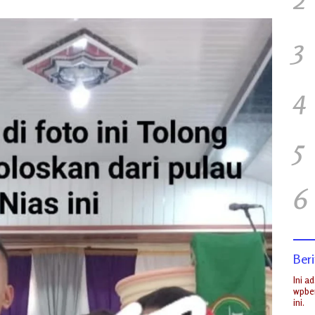
3
4
5
6
Beri
Ini a
wpber
ini.