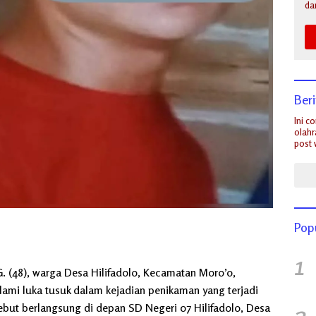
da
Ber
Ini c
olahr
post 
Pop
1
 G. (48), warga Desa Hilifadolo, Kecamatan Moro’o,
ami luka tusuk dalam kejadian penikaman yang terjadi
2
ebut berlangsung di depan SD Negeri 07 Hilifadolo, Desa