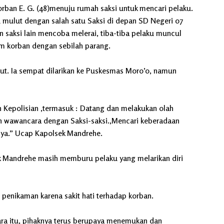
orban E. G. (48)menuju rumah saksi untuk mencari pelaku.
du mulut dengan salah satu Saksi di depan SD Negeri 07
n saksi lain mencoba melerai, tiba-tiba pelaku muncul
m korban dengan sebilah parang.
rut. Ia sempat dilarikan ke Puskesmas Moro’o, namun
n Kepolisian ,termasuk : Datang dan melakukan olah
 wawancara dengan Saksi-saksi.,Mencari keberadaan
hnya.” Ucap Kapolsek Mandrehe.
ek Mandrehe masih memburu pelaku yang melarikan diri
penikaman karena sakit hati terhadap korban.
a itu, pihaknya terus berupaya menemukan dan