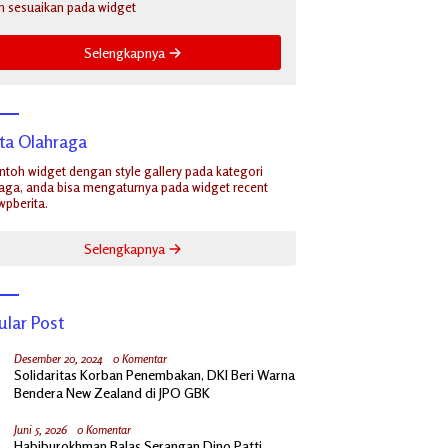
n sesuaikan pada widget
Selengkapnya
ita Olahraga
ontoh widget dengan style gallery pada kategori
aga, anda bisa mengaturnya pada widget recent
wpberita.
Selengkapnya
ular Post
Desember 20, 2024
0 Komentar
Solidaritas Korban Penembakan, DKI Beri Warna
Bendera New Zealand di JPO GBK
Juni 5, 2026
0 Komentar
Habiburokhman Balas Serangan Dino Patti