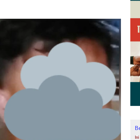
Be
In