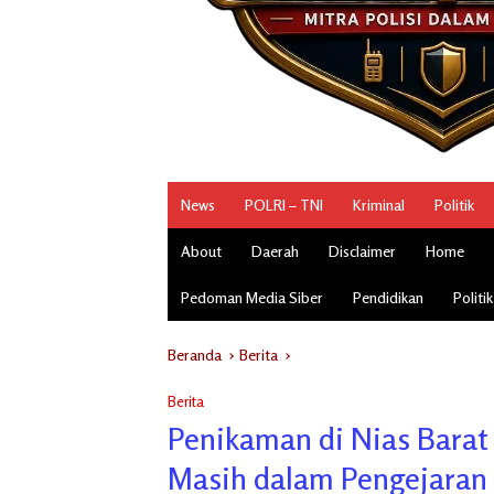
News
POLRI – TNI
Kriminal
Politik
About
Daerah
Disclaimer
Home
Pedoman Media Siber
Pendidikan
Politik
Beranda
Berita
Berita
Penikaman di Nias Barat 
Masih dalam Pengejaran 