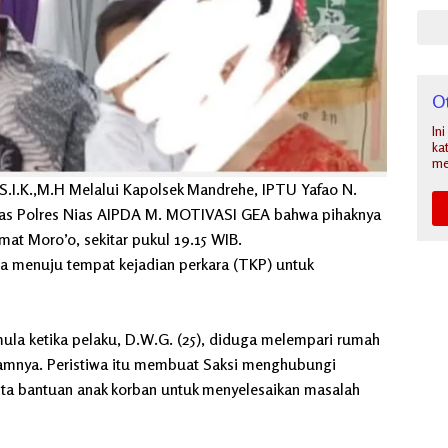
O
In
ka
me
.I.K.,M.H Melalui Kapolsek Mandrehe, IPTU Yafao N.
as Polres Nias AIPDA M. MOTIVASI GEA bahwa pihaknya
mat Moro’o, sekitar pukul 19.15 WIB.
 menuju tempat kejadian perkara (TKP) untuk
mula ketika pelaku, D.W.G. (25), diduga melempari rumah
amnya. Peristiwa itu membuat Saksi menghubungi
ta bantuan anak korban untuk menyelesaikan masalah