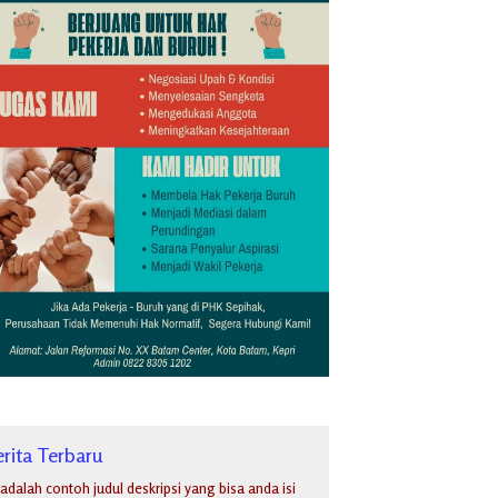
rita Terbaru
i adalah contoh judul deskripsi yang bisa anda isi