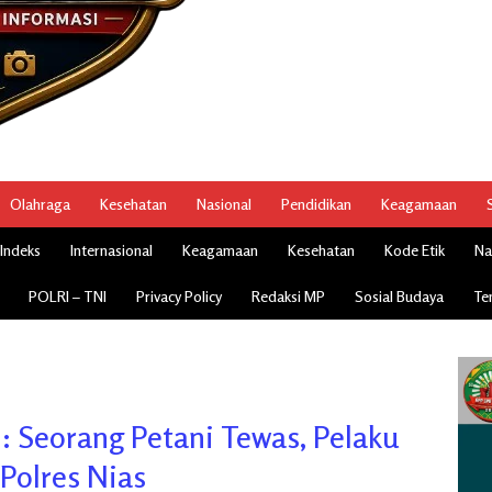
Olahraga
Kesehatan
Nasional
Pendidikan
Keagamaan
Indeks
Internasional
Keagamaan
Kesehatan
Kode Etik
Na
POLRI – TNI
Privacy Policy
Redaksi MP
Sosial Budaya
Te
: Seorang Petani Tewas, Pelaku
Polres Nias