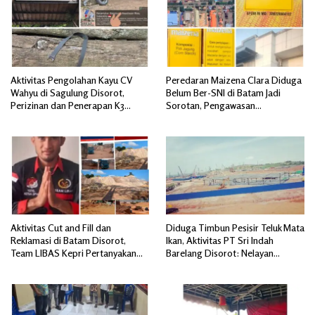
Aktivitas Pengolahan Kayu CV
Peredaran Maizena Clara Diduga
Wahyu di Sagulung Disorot,
Belum Ber-SNI di Batam Jadi
Perizinan dan Penerapan K3
Sorotan, Pengawasan
Dipertanyakan
Dipertanyakan
Aktivitas Cut and Fill dan
Diduga Timbun Pesisir Teluk Mata
Reklamasi di Batam Disorot,
Ikan, Aktivitas PT Sri Indah
Team LIBAS Kepri Pertanyakan
Barelang Disorot: Nelayan
Pengawasan Instansi Terkait
Terdampak, Dugaan Pelanggaran
Lingkungan Mengemuka