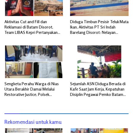
Aktivitas Cut and Fill dan
Diduga Timbun Pesisir Teluk Mata
Reklamasi di Batam Disorot,
Ikan, Aktivitas PT Sri Indah
Team LIBAS Kepri Pertanyakan
Barelang Disorot: Nelayan
Pengawasan Instansi Terkait
Terdampak, Dugaan Pelanggaran
Lingkungan Mengemuka
Sengketa Perahu Warga di Nias
Sejumlah ASN Diduga Berada di
Utara Berakhir Damai Melalui
Kafe Saat Jam Kerja, Kepatuhan
Restorative Justice, Polsek
Disiplin Pegawai Pemko Batam
Tuhemberua Fasilitasi Mediasi
Disorot
Rekomendasi untuk kamu