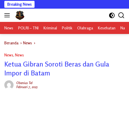
Langsung
Breaking News
ke
konten
News
POLRI – TNI
Kriminal
Politik
Olahraga
Kesehatan
Nasi
Beranda
News
News
,
News
Ketua Gibran Soroti Beras dan Gula
Impor di Batam
Obenius Tel
Februari 7, 2025