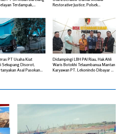
Nelayan Terdampak,
Restorative Justice, Polsek
langgaran Lingkungan
Tuhemberua Fasilitasi Mediasi
ka
ras PT Usaha Kiat
Didampingi LBH PAI Riau, Hak Ahli
i Sekupang Disorot,
Waris Botokhi Telaumbanua Mantan
tanyakan Asal Pasokan
Karyawan PT. Lekonindo Dibayar Rp
aransi Distribusi
90 Juta