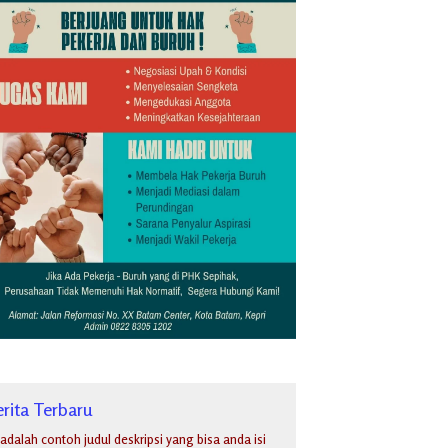
rita Terbaru
i adalah contoh judul deskripsi yang bisa anda isi