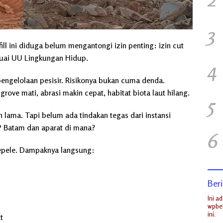
3
ill ini diduga belum mengantongi izin penting: izin cut
suai UU Lingkungan Hidup.
4
 pengelolaan pesisir. Risikonya bukan cuma denda.
rove mati, abrasi makin cepat, habitat biota laut hilang.
5
lan lama. Tapi belum ada tindakan tegas dari instansi
BP Batam dan aparat di mana?
6
sepele. Dampaknya langsung:
Beri
Ini a
wpber
ini.
t