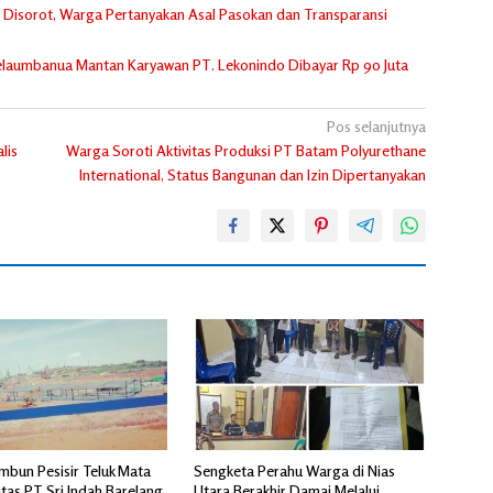
Disorot, Warga Pertanyakan Asal Pasokan dan Transparansi
 Telaumbanua Mantan Karyawan PT. Lekonindo Dibayar Rp 90 Juta
Pos selanjutnya
lis
Warga Soroti Aktivitas Produksi PT Batam Polyurethane
International, Status Bangunan dan Izin Dipertanyakan
mbun Pesisir Teluk Mata
Sengketa Perahu Warga di Nias
vitas PT Sri Indah Barelang
Utara Berakhir Damai Melalui