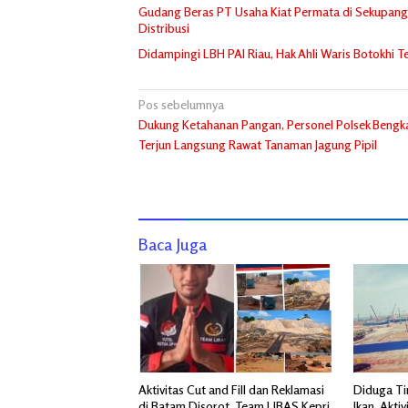
Gudang Beras PT Usaha Kiat Permata di Sekupang 
Distribusi
Didampingi LBH PAI Riau, Hak Ahli Waris Botokhi
Navigasi
Pos sebelumnya
Dukung Ketahanan Pangan, Personel Polsek Bengka
pos
Terjun Langsung Rawat Tanaman Jagung Pipil
Baca Juga
Aktivitas Cut and Fill dan Reklamasi
Diduga Ti
di Batam Disorot, Team LIBAS Kepri
Ikan, Akti