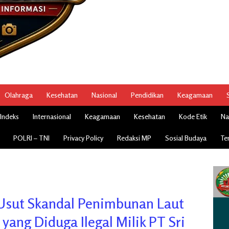
Olahraga
Kesehatan
Nasional
Pendidikan
Keagamaan
Indeks
Internasional
Keagamaan
Kesehatan
Kode Etik
Na
POLRI – TNI
Privacy Policy
Redaksi MP
Sosial Budaya
Te
Usut Skandal Penimbunan Laut
 yang Diduga Ilegal Milik PT Sri