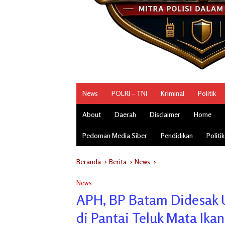
News
POLRI – TNI
Kriminal
Politik
About
Daerah
Disclaimer
Home
Pedoman Media Siber
Pendidikan
Politik
Beranda
Berita
News
News
APH, BP Batam Didesak 
di Pantai Teluk Mata Ikan