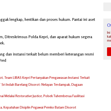
nggak lengkap, hentikan dan proses hukum. Pantai ini aset
O
In
, Ditreskrimsus Polda Kepri, dan aparat hukum segera
ka
me
ek.
lang dan instansi terkait belum memberi keterangan resmi
/red
orot, Team LIBAS Kepri Pertanyakan Pengawasan Instansi Terkait
PT Sri Indah Barelang Disorot: Nelayan Terdampak, Dugaan
 Melalui Restorative Justice, Polsek Tuhemberua Fasilitasi
ja, Kepatuhan Disiplin Pegawai Pemko Batam Disorot