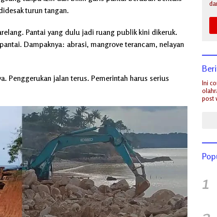
da
idesak turun tangan.
arelang. Pantai yang dulu jadi ruang publik kini dikeruk.
pantai. Dampaknya: abrasi, mangrove terancam, nelayan
Ber
a. Penggerukan jalan terus. Pemerintah harus serius
Ini c
olahr
post 
Pop
1
2