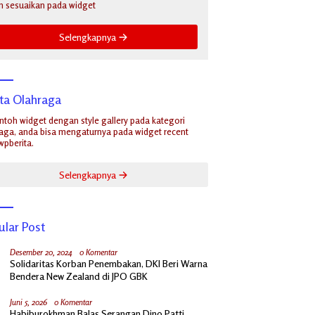
n sesuaikan pada widget
Selengkapnya
ita Olahraga
ontoh widget dengan style gallery pada kategori
aga, anda bisa mengaturnya pada widget recent
wpberita.
Selengkapnya
ular Post
Desember 20, 2024
0 Komentar
Solidaritas Korban Penembakan, DKI Beri Warna
Bendera New Zealand di JPO GBK
Juni 5, 2026
0 Komentar
Habiburokhman Balas Serangan Dino Patti