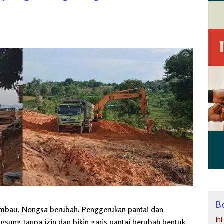
Be
 Sambau, Nongsa berubah. Penggerukan pantai dan
In
gsung tanpa izin dan bikin garis pantai berubah bentuk.