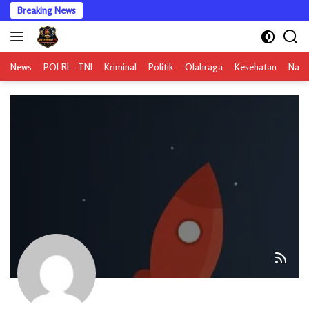
Langsung
Breaking News
ke
konten
News
POLRI – TNI
Kriminal
Politik
Olahraga
Kesehatan
Nasi