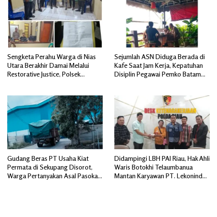
Sengketa Perahu Warga di Nias
Sejumlah ASN Diduga Berada di
Utara Berakhir Damai Melalui
Kafe Saat Jam Kerja, Kepatuhan
Restorative Justice, Polsek
Disiplin Pegawai Pemko Batam
Tuhemberua Fasilitasi Mediasi
Disorot
Gudang Beras PT Usaha Kiat
Didampingi LBH PAI Riau, Hak Ahli
Permata di Sekupang Disorot,
Waris Botokhi Telaumbanua
Warga Pertanyakan Asal Pasokan
Mantan Karyawan PT. Lekonindo
dan Transparansi Distribusi
Dibayar Rp 90 Juta