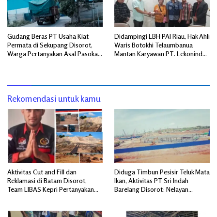
Gudang Beras PT Usaha Kiat
Didampingi LBH PAI Riau, Hak Ahli
Permata di Sekupang Disorot,
Waris Botokhi Telaumbanua
Warga Pertanyakan Asal Pasokan
Mantan Karyawan PT. Lekonindo
dan Transparansi Distribusi
Dibayar Rp 90 Juta
Rekomendasi untuk kamu
Aktivitas Cut and Fill dan
Diduga Timbun Pesisir Teluk Mata
Reklamasi di Batam Disorot,
Ikan, Aktivitas PT Sri Indah
Team LIBAS Kepri Pertanyakan
Barelang Disorot: Nelayan
Pengawasan Instansi Terkait
Terdampak, Dugaan Pelanggaran
Lingkungan Mengemuka