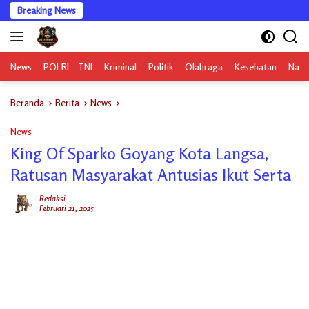
Langsung
Breaking News
ke
konten
News
POLRI – TNI
Kriminal
Politik
Olahraga
Kesehatan
Nasi
Beranda
Berita
News
News
King Of Sparko Goyang Kota Langsa,
Ratusan Masyarakat Antusias Ikut Serta
Redaksi
Februari 21, 2025