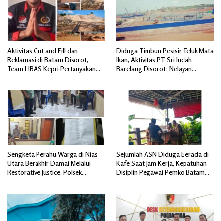
Aktivitas Cut and Fill dan
Diduga Timbun Pesisir Teluk Mata
Reklamasi di Batam Disorot,
Ikan, Aktivitas PT Sri Indah
Team LIBAS Kepri Pertanyakan
Barelang Disorot: Nelayan
Pengawasan Instansi Terkait
Terdampak, Dugaan Pelanggaran
Lingkungan Mengemuka
Sengketa Perahu Warga di Nias
Sejumlah ASN Diduga Berada di
Utara Berakhir Damai Melalui
Kafe Saat Jam Kerja, Kepatuhan
Restorative Justice, Polsek
Disiplin Pegawai Pemko Batam
Tuhemberua Fasilitasi Mediasi
Disorot