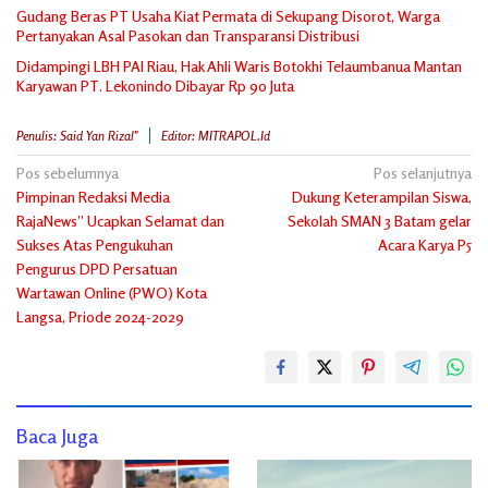
Gudang Beras PT Usaha Kiat Permata di Sekupang Disorot, Warga
Pertanyakan Asal Pasokan dan Transparansi Distribusi
Didampingi LBH PAI Riau, Hak Ahli Waris Botokhi Telaumbanua Mantan
Karyawan PT. Lekonindo Dibayar Rp 90 Juta
Penulis: Said Yan Rizal"
Editor: MITRAPOL.id
Navigasi
Pos sebelumnya
Pos selanjutnya
Pimpinan Redaksi Media
Dukung Keterampilan Siswa,
pos
RajaNews” Ucapkan Selamat dan
Sekolah SMAN 3 Batam gelar
Sukses Atas Pengukuhan
Acara Karya P5
Pengurus DPD Persatuan
Wartawan Online (PWO) Kota
Langsa, Priode 2024-2029
Baca Juga