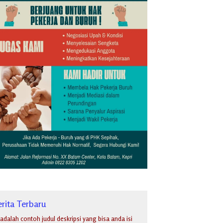
rita Terbaru
i adalah contoh judul deskripsi yang bisa anda isi