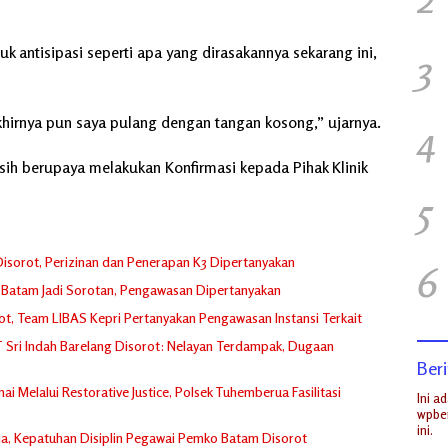
 antisipasi seperti apa yang dirasakannya sekarang ini,
3
hirnya pun saya pulang dengan tangan kosong,” ujarnya.
4
asih berupaya melakukan Konfirmasi kepada Pihak Klinik
5
isorot, Perizinan dan Penerapan K3 Dipertanyakan
6
 Batam Jadi Sorotan, Pengawasan Dipertanyakan
orot, Team LIBAS Kepri Pertanyakan Pengawasan Instansi Terkait
PT Sri Indah Barelang Disorot: Nelayan Terdampak, Dugaan
Beri
 Melalui Restorative Justice, Polsek Tuhemberua Fasilitasi
Ini a
wpber
ini.
ja, Kepatuhan Disiplin Pegawai Pemko Batam Disorot