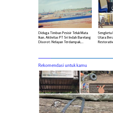
Diduga Timbun Pesisir Teluk Mata
Sengketa 
Ikan, Aktivitas PT Sri Indah Barelang
Utara Ber
Disorot: Nelayan Terdampak,
Restorativ
Dugaan Pelanggaran Lingkungan
Tuhemberua
Mengemuka
Rekomendasi untuk kamu