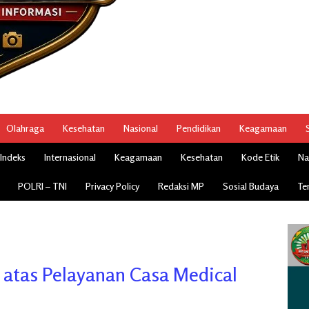
Olahraga
Kesehatan
Nasional
Pendidikan
Keagamaan
Indeks
Internasional
Keagamaan
Kesehatan
Kode Etik
Na
POLRI – TNI
Privacy Policy
Redaksi MP
Sosial Budaya
Te
 atas Pelayanan Casa Medical