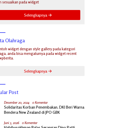
n sesuaikan pada widget
Selengkapnya
ita Olahraga
ontoh widget dengan style gallery pada kategori
aga, anda bisa mengaturnya pada widget recent
wpberita.
Selengkapnya
ular Post
Desember 20, 2024
0 Komentar
Solidaritas Korban Penembakan, DKI Beri Warna
Bendera New Zealand di JPO GBK
Juni 5, 2026
0 Komentar
Habiburokhman Balas Serangan Dino Patti