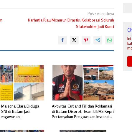
Pos selanjutnya
am
Karhutla Riau Menurun Drastis, Kolaborasi Seluruh
Stakeholder Jadi Kunci
O
In
ka
me
 Maizena Clara Diduga
Aktivitas Cut and Fill dan Reklamasi
-SNI di Batam Jadi
di Batam Disorot, Team LIBAS Kepri
Pengawasan
Pertanyakan Pengawasan Instansi
akan
Terkait