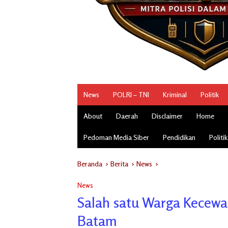
News
POLRI – TNI
Kriminal
Politik
About
Daerah
Disclaimer
Home
Pedoman Media Siber
Pendidikan
Politik
Beranda
Berita
News
News
Salah satu Warga Kecewa
Batam