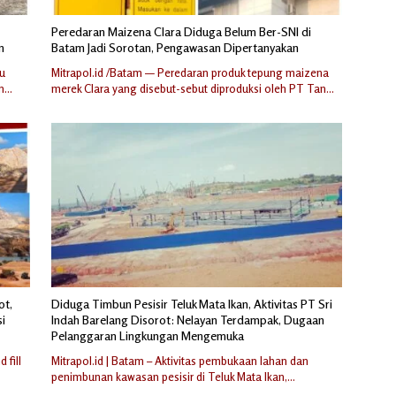
Peredaran Maizena Clara Diduga Belum Ber-SNI di
n
Batam Jadi Sorotan, Pengawasan Dipertanyakan
yu
Mitrapol.id /Batam — Peredaran produk tepung maizena
an…
merek Clara yang disebut-sebut diproduksi oleh PT Tan…
ot,
Diduga Timbun Pesisir Teluk Mata Ikan, Aktivitas PT Sri
i
Indah Barelang Disorot: Nelayan Terdampak, Dugaan
Pelanggaran Lingkungan Mengemuka
 fill
Mitrapol.id | Batam – Aktivitas pembukaan lahan dan
penimbunan kawasan pesisir di Teluk Mata Ikan,…