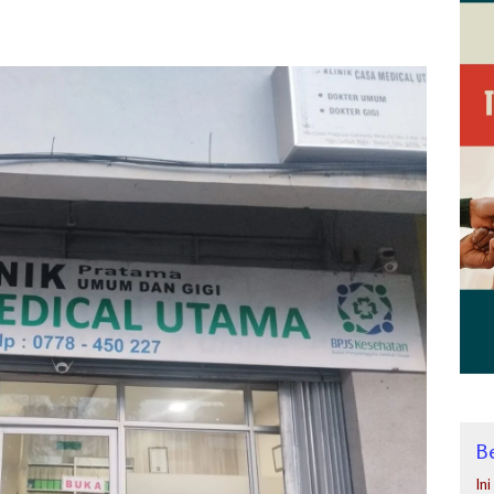
Be
In