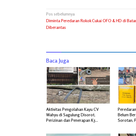
Navigasi
Pos sebelumnya
Diminta Peredaran Rokok Cukai OFO & HD di Bat
pos
Diberantas
Baca Juga
Aktivitas Pengolahan Kayu CV
Peredaran
Wahyu di Sagulung Disorot,
Belum Ber
Perizinan dan Penerapan K3
Sorotan, 
Dipertanyakan
Dipertany