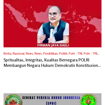
Berita
,
Nasional
,
News
,
News
,
Pendidikan
,
Politik
,
Polri - TNI
,
Polri - TNI
Juni 19, 2025
Spritualitas, Integritas, Kualitas Bernegara POLRI
Membangun Negara Hukum Demokratis Konstitusional
Indonesia