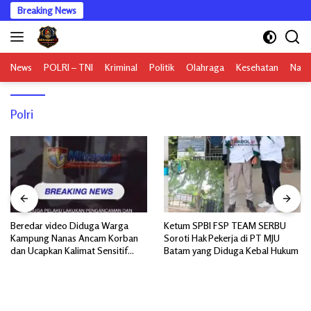
Langsung
Breaking News
ke
konten
News
POLRI – TNI
Kriminal
Politik
Olahraga
Kesehatan
Nasi
Polri
Ketum SPBI FSP TEAM SERBU
Insiden Tabrakan Speedboat di
n
Soroti Hak Pekerja di PT MJU
Pelabuhan Tikus Sagulung,
Batam yang Diduga Kebal Hukum
Kerugian Material