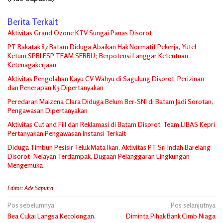
Berita Terkait
Aktivitas Grand Ozone KTV Sungai Panas Disorot
PT Rakatak 87 Batam Diduga Abaikan Hak Normatif Pekerja, Yutel
Ketum SPBI FSP TEAM SERBU; Berpotensi Langgar Ketentuan
Ketenagakerjaan
Aktivitas Pengolahan Kayu CV Wahyu di Sagulung Disorot, Perizinan
dan Penerapan K3 Dipertanyakan
Peredaran Maizena Clara Diduga Belum Ber-SNI di Batam Jadi Sorotan,
Pengawasan Dipertanyakan
Aktivitas Cut and Fill dan Reklamasi di Batam Disorot, Team LIBAS Kepri
Pertanyakan Pengawasan Instansi Terkait
Diduga Timbun Pesisir Teluk Mata Ikan, Aktivitas PT Sri Indah Barelang
Disorot: Nelayan Terdampak, Dugaan Pelanggaran Lingkungan
Mengemuka
Editor: Ade Saputra
Navigasi
Pos sebelumnya
Pos selanjutnya
Bea Cukai Langsa Kecolongan,
Diminta Pihak Bank Cimb Niaga
pos