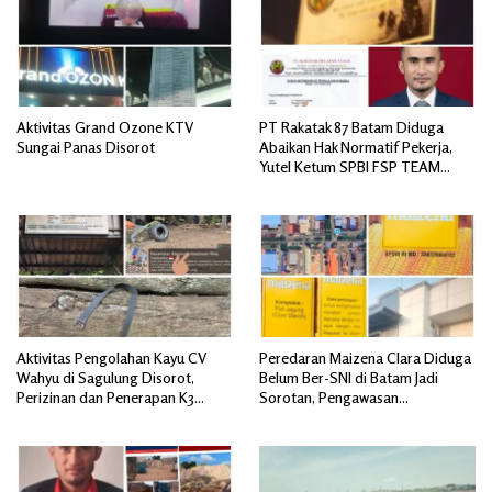
Aktivitas Grand Ozone KTV
PT Rakatak 87 Batam Diduga
Sungai Panas Disorot
Abaikan Hak Normatif Pekerja,
Yutel Ketum SPBI FSP TEAM
SERBU; Berpotensi Langgar
Ketentuan Ketenagakerjaan
Aktivitas Pengolahan Kayu CV
Peredaran Maizena Clara Diduga
Wahyu di Sagulung Disorot,
Belum Ber-SNI di Batam Jadi
Perizinan dan Penerapan K3
Sorotan, Pengawasan
Dipertanyakan
Dipertanyakan