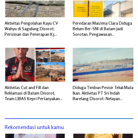
Aktivitas Pengolahan Kayu CV
Peredaran Maizena Clara Diduga
Wahyu di Sagulung Disorot,
Belum Ber-SNI di Batam Jadi
Perizinan dan Penerapan K3
Sorotan, Pengawasan
Dipertanyakan
Dipertanyakan
Aktivitas Cut and Fill dan
Diduga Timbun Pesisir Teluk Mata
Reklamasi di Batam Disorot,
Ikan, Aktivitas PT Sri Indah
Team LIBAS Kepri Pertanyakan
Barelang Disorot: Nelayan
Pengawasan Instansi Terkait
Terdampak, Dugaan Pelanggaran
Lingkungan Mengemuka
Rekomendasi untuk kamu