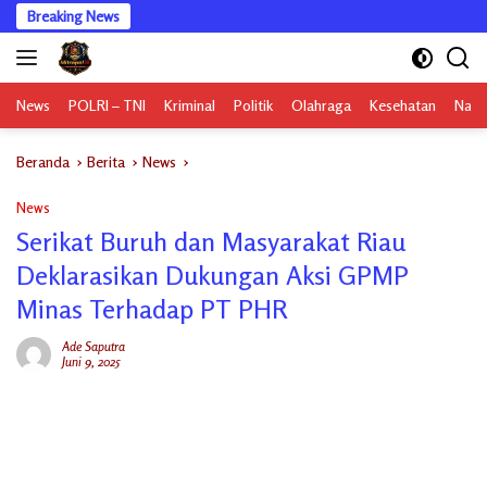
Langsung
Breaking News
ke
konten
News
POLRI – TNI
Kriminal
Politik
Olahraga
Kesehatan
Nasi
Beranda
Berita
News
News
Serikat Buruh dan Masyarakat Riau
Deklarasikan Dukungan Aksi GPMP
Minas Terhadap PT PHR
Ade Saputra
Juni 9, 2025