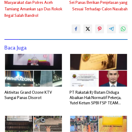
Masyarakat dan Polres Aceh
Sei Panas Berikan Penjelasan yang
Tamiang Amankan 140 Dus Rokok
Sesuai Terhadap Calon Nasabah
Ilegal Salah Bandrol
Baca Juga
Aktivitas Grand Ozone KTV
PT Rakatak 87 Batam Diduga
Sungai Panas Disorot
Abaikan Hak Normatif Pekerja,
Yutel Ketum SPBI FSP TEAM
SERBU; Berpotensi Langgar
Ketentuan Ketenagakerjaan