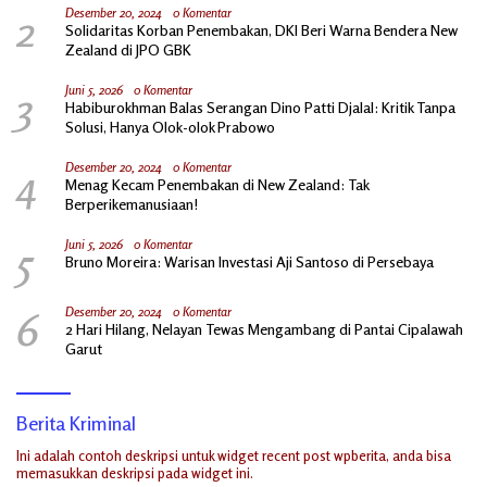
2
Desember 20, 2024
0 Komentar
Solidaritas Korban Penembakan, DKI Beri Warna Bendera New
Zealand di JPO GBK
3
Juni 5, 2026
0 Komentar
Habiburokhman Balas Serangan Dino Patti Djalal: Kritik Tanpa
Solusi, Hanya Olok-olok Prabowo
4
Desember 20, 2024
0 Komentar
Menag Kecam Penembakan di New Zealand: Tak
Berperikemanusiaan!
5
Juni 5, 2026
0 Komentar
Bruno Moreira: Warisan Investasi Aji Santoso di Persebaya
6
Desember 20, 2024
0 Komentar
2 Hari Hilang, Nelayan Tewas Mengambang di Pantai Cipalawah
Garut
Berita Kriminal
Ini adalah contoh deskripsi untuk widget recent post wpberita, anda bisa
memasukkan deskripsi pada widget ini.