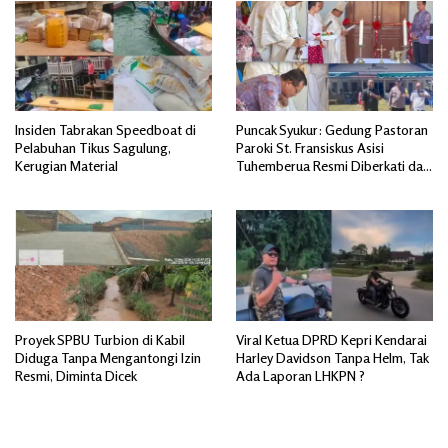
Insiden Tabrakan Speedboat di
Puncak Syukur: Gedung Pastoran
Pelabuhan Tikus Sagulung,
Paroki St. Fransiskus Asisi
Kerugian Material
Tuhemberua Resmi Diberkati dan
Diresmikan
Proyek SPBU Turbion di Kabil
Viral Ketua DPRD Kepri Kendarai
Diduga Tanpa Mengantongi Izin
Harley Davidson Tanpa Helm, Tak
Resmi, Diminta Dicek
Ada Laporan LHKPN ?