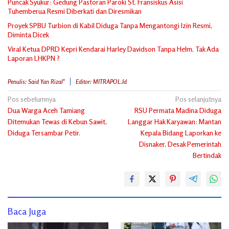
Puncak Syukur: Gedung Pastoran Paroki St. Fransiskus Asisi
Tuhemberua Resmi Diberkati dan Diresmikan
Proyek SPBU Turbion di Kabil Diduga Tanpa Mengantongi Izin Resmi,
Diminta Dicek
Viral Ketua DPRD Kepri Kendarai Harley Davidson Tanpa Helm, Tak Ada
Laporan LHKPN ?
Penulis: Said Yan Rizal"
Editor: MITRAPOL.id
Navigasi
Pos sebelumnya
Pos selanjutnya
Dua Warga Aceh Tamiang
RSU Permata Madina Diduga
pos
Ditemukan Tewas di Kebun Sawit,
Langgar Hak Karyawan: Mantan
Diduga Tersambar Petir.
Kepala Bidang Laporkan ke
Disnaker, Desak Pemerintah
Bertindak
Baca Juga