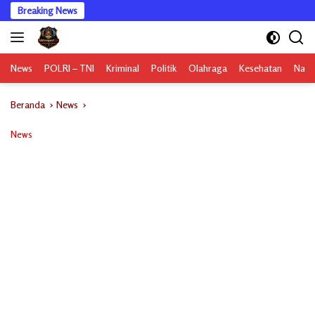
Langsung
Breaking News
ke
konten
News
POLRI – TNI
Kriminal
Politik
Olahraga
Kesehatan
Nasi
Beranda
News
News