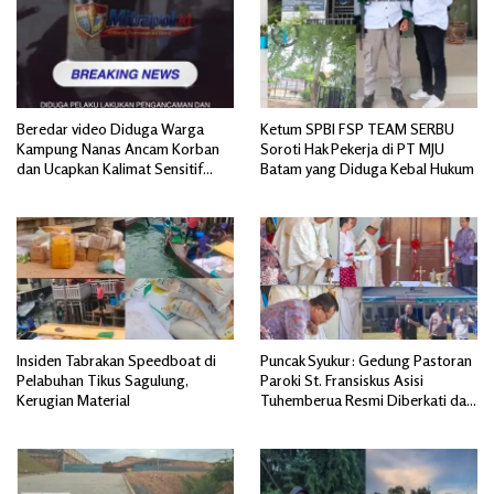
Beredar video Diduga Warga
Ketum SPBI FSP TEAM SERBU
Kampung Nanas Ancam Korban
Soroti Hak Pekerja di PT MJU
dan Ucapkan Kalimat Sensitif
Batam yang Diduga Kebal Hukum
yang Mengandung Isu SARA
Insiden Tabrakan Speedboat di
Puncak Syukur: Gedung Pastoran
Pelabuhan Tikus Sagulung,
Paroki St. Fransiskus Asisi
Kerugian Material
Tuhemberua Resmi Diberkati dan
Diresmikan