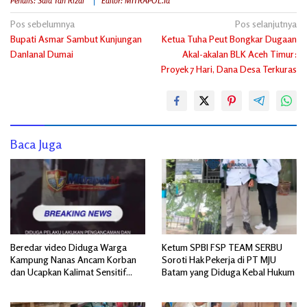
Penulis: Said Yan Rizal"
Editor: MITRAPOL.id
Navigasi
Pos sebelumnya
Pos selanjutnya
Bupati Asmar Sambut Kunjungan
Ketua Tuha Peut Bongkar Dugaan
pos
Danlanal Dumai
Akal-akalan BLK Aceh Timur:
Proyek 7 Hari, Dana Desa Terkuras
Baca Juga
Beredar video Diduga Warga
Ketum SPBI FSP TEAM SERBU
Kampung Nanas Ancam Korban
Soroti Hak Pekerja di PT MJU
dan Ucapkan Kalimat Sensitif
Batam yang Diduga Kebal Hukum
yang Mengandung Isu SARA