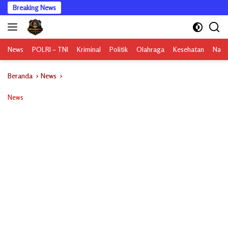
Langsung
Breaking News
ke
konten
News
POLRI – TNI
Kriminal
Politik
Olahraga
Kesehatan
Nasi
Beranda
News
News