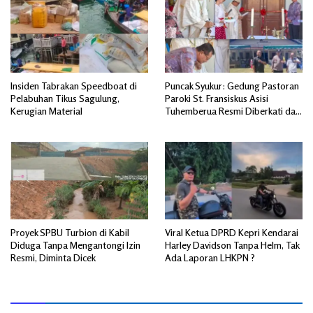
Insiden Tabrakan Speedboat di
Puncak Syukur: Gedung Pastoran
Pelabuhan Tikus Sagulung,
Paroki St. Fransiskus Asisi
Kerugian Material
Tuhemberua Resmi Diberkati dan
Diresmikan
Proyek SPBU Turbion di Kabil
Viral Ketua DPRD Kepri Kendarai
Diduga Tanpa Mengantongi Izin
Harley Davidson Tanpa Helm, Tak
Resmi, Diminta Dicek
Ada Laporan LHKPN ?