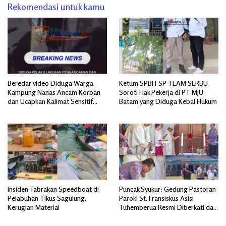
Rekomendasi untuk kamu
Beredar video Diduga Warga
Ketum SPBI FSP TEAM SERBU
Kampung Nanas Ancam Korban
Soroti Hak Pekerja di PT MJU
dan Ucapkan Kalimat Sensitif
Batam yang Diduga Kebal Hukum
yang Mengandung Isu SARA
Insiden Tabrakan Speedboat di
Puncak Syukur: Gedung Pastoran
Pelabuhan Tikus Sagulung,
Paroki St. Fransiskus Asisi
Kerugian Material
Tuhemberua Resmi Diberkati dan
Diresmikan