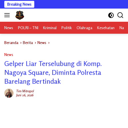
Langsung
Breaking News
ke
konten
News
POLRI – TNI
Kriminal
Politik
Olahraga
Kesehatan
Nasi
Beranda
Berita
News
News
Gelper Liar Terselubung di Komp.
Nagoya Square, Diminta Polresta
Barelang Bertindak
Tim Mitrapol
Juni 16, 2026