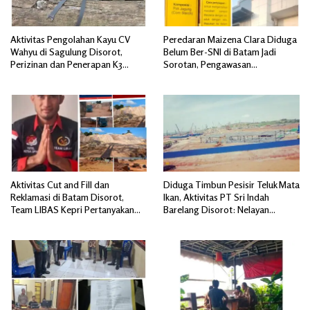
Aktivitas Pengolahan Kayu CV
Peredaran Maizena Clara Diduga
Wahyu di Sagulung Disorot,
Belum Ber-SNI di Batam Jadi
Perizinan dan Penerapan K3
Sorotan, Pengawasan
Dipertanyakan
Dipertanyakan
Aktivitas Cut and Fill dan
Diduga Timbun Pesisir Teluk Mata
Reklamasi di Batam Disorot,
Ikan, Aktivitas PT Sri Indah
Team LIBAS Kepri Pertanyakan
Barelang Disorot: Nelayan
Pengawasan Instansi Terkait
Terdampak, Dugaan Pelanggaran
Lingkungan Mengemuka