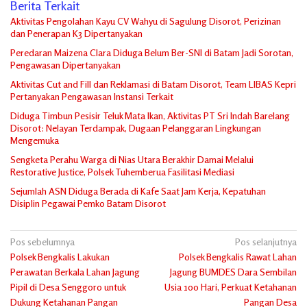
Berita Terkait
Aktivitas Pengolahan Kayu CV Wahyu di Sagulung Disorot, Perizinan
dan Penerapan K3 Dipertanyakan
Peredaran Maizena Clara Diduga Belum Ber-SNI di Batam Jadi Sorotan,
Pengawasan Dipertanyakan
Aktivitas Cut and Fill dan Reklamasi di Batam Disorot, Team LIBAS Kepri
Pertanyakan Pengawasan Instansi Terkait
Diduga Timbun Pesisir Teluk Mata Ikan, Aktivitas PT Sri Indah Barelang
Disorot: Nelayan Terdampak, Dugaan Pelanggaran Lingkungan
Mengemuka
Sengketa Perahu Warga di Nias Utara Berakhir Damai Melalui
Restorative Justice, Polsek Tuhemberua Fasilitasi Mediasi
Sejumlah ASN Diduga Berada di Kafe Saat Jam Kerja, Kepatuhan
Disiplin Pegawai Pemko Batam Disorot
Navigasi
Pos sebelumnya
Pos selanjutnya
Polsek Bengkalis Lakukan
Polsek Bengkalis Rawat Lahan
pos
Perawatan Berkala Lahan Jagung
Jagung BUMDES Dara Sembilan
Pipil di Desa Senggoro untuk
Usia 100 Hari, Perkuat Ketahanan
Dukung Ketahanan Pangan
Pangan Desa