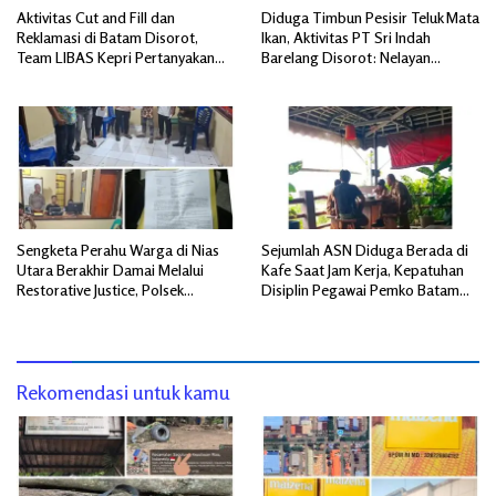
Aktivitas Cut and Fill dan
Diduga Timbun Pesisir Teluk Mata
Reklamasi di Batam Disorot,
Ikan, Aktivitas PT Sri Indah
Team LIBAS Kepri Pertanyakan
Barelang Disorot: Nelayan
Pengawasan Instansi Terkait
Terdampak, Dugaan Pelanggaran
Lingkungan Mengemuka
Sengketa Perahu Warga di Nias
Sejumlah ASN Diduga Berada di
Utara Berakhir Damai Melalui
Kafe Saat Jam Kerja, Kepatuhan
Restorative Justice, Polsek
Disiplin Pegawai Pemko Batam
Tuhemberua Fasilitasi Mediasi
Disorot
Rekomendasi untuk kamu