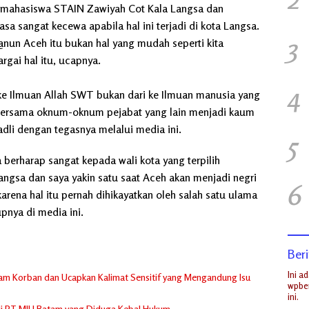
n mahasiswa STAIN Zawiyah Cot Kala Langsa dan
asa sangat kecewa apabila hal ini terjadi di kota Langsa.
3
un Aceh itu bukan hal yang mudah seperti kita
rgai hal itu, ucapnya.
4
i ke Ilmuan Allah SWT bukan dari ke Ilmuan manusia yang
ta bersama oknum-oknum pejabat yang lain menjadi kaum
adli dengan tegasnya melalui media ini.
5
berharap sangat kepada wali kota yang terpilih
Langsa dan saya yakin satu saat Aceh akan menjadi negri
6
arena hal itu pernah dihikayatkan oleh salah satu ulama
pnya di media ini.
Beri
Ini a
m Korban dan Ucapkan Kalimat Sensitif yang Mengandung Isu
wpber
ini.
di PT MJU Batam yang Diduga Kebal Hukum