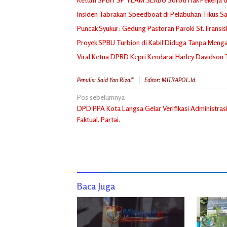
Insiden Tabrakan Speedboat di Pelabuhan Tikus Sa
Puncak Syukur: Gedung Pastoran Paroki St. Fransi
Proyek SPBU Turbion di Kabil Diduga Tanpa Mengan
Viral Ketua DPRD Kepri Kendarai Harley Davidson
Penulis: Said Yan Rizal"
Editor: MITRAPOL.id
Navigasi
Pos sebelumnya
DPD PPA Kota Langsa Gelar Verifikasi Administras
pos
Faktual. Partai.
Baca Juga