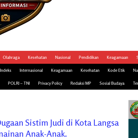
Olahraga
Kesehatan
Nasional
Pendidikan
Keagamaan
Indeks
Internasional
Keagamaan
Kesehatan
Kode Etik
Na
POLRI – TNI
Privacy Policy
Redaksi MP
Sosial Budaya
Te
ugaan Sistim Judi di Kota Langsa
mainan Anak-Anak.