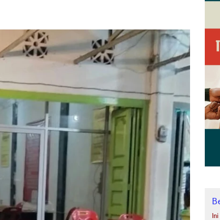
Be
In