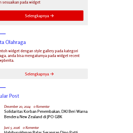
n sesuaikan pada widget
Selengkapnya
ita Olahraga
ontoh widget dengan style gallery pada kategori
aga, anda bisa mengaturnya pada widget recent
wpberita.
Selengkapnya
ular Post
Desember 20, 2024
0 Komentar
Solidaritas Korban Penembakan, DKI Beri Warna
Bendera New Zealand di JPO GBK
Juni 5, 2026
0 Komentar
Habiburokhman Balas Serangan Dino Patti