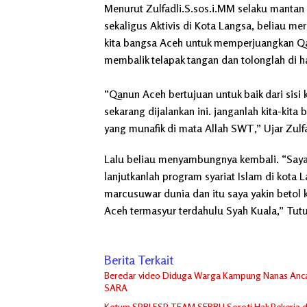
‌Menurut Zulfadli.S.sos.i.MM selaku manta
sekaligus Aktivis di Kota Langsa, beliau mer
kita bangsa Aceh untuk memperjuangkan Qan
membalik telapak tangan dan tolonglah di ha
‌”Qanun Aceh bertujuan untuk baik dari sis
sekarang dijalankan ini. janganlah kita-ki
yang munafik di mata Allah SWT,” Ujar Zulf
Lalu beliau menyambungnya kembali. “Saya 
lanjutkanlah program syariat Islam di kota 
marcusuwar dunia dan itu saya yakin betol k
Aceh termasyur terdahulu Syah Kuala,” Tutu
Berita Terkait
Beredar video Diduga Warga Kampung Nanas Anca
SARA
Ketum SPBI FSP TEAM SERBU Soroti Hak Pekerja 