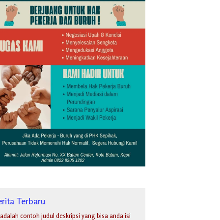
rita Terbaru
i adalah contoh judul deskripsi yang bisa anda isi