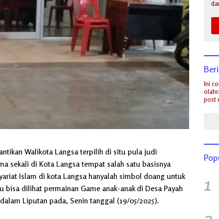
da
Ber
Ini c
olahr
post 
ntikan Walikota Langsa terpilih di situ pula judi
Pop
ama sekali di Kota Langsa tempat salah satu basisnya
yariat Islam di kota Langsa hanyalah simbol doang untuk
1
tu bisa dilihat permainan Game anak-anak di Desa Payah
dalam Liputan pada, Senin tanggal (19/05/2025).
2