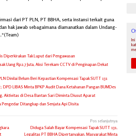
masi dari PT PLN, PT BBHA, serta instansi terkait guna
, dan hak jawab sebagaimana diamanatkan dalam Undang-
O
s.*(Team)
In
ka
me
alis Diperkirakan Tak Luput dari Pengawasan
ak Uang Rp2,7 Juta, Aksi Terekam CCTV di Penginapan Dekat
PLN Dinilai Belum Beri Kepastian Kompensasi Tapak SUTT 131
rot; DPD LIBAS Minta BPKP Audit Dana Ketahanan Pangan BUMDes
Aktivitas di Desa Bantan Sari Diminta Diusut Aparat
 Pengedar Ditangkap dan Senjata Api Disita
Pos selanjutnya
gkara
Diduga Salah Bayar Kompensasi Tapak SUTT 131,
t
Legalitas PT BBHA Dipertanyakan, Masyarakat Minta