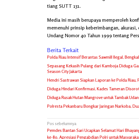
tiang SUTT 131.
Media ini masih berupaya memperoleh konfir
memenuhi prinsip keberimbangan, akurasi
Undang Nomor 40 Tahun 1999 tentang Per
Berita Terkait
Polda Riau Intensif Berantas Sawmill Ilegal, Bengk
Sepasang Kekasih Pulang dari Kamboja Diduga Gas
Season City Jakarta
Hendri Sastrawan Siapkan Laporan ke Polda Riau, 
Diduga Hindari Konfirmasi, Kades Tameran Diso
Diduga Rusak Hutan Mangrove untuk Tambak Udang, 
Polresta Pekanbaru Bongkar Jaringan Narkoba, Dua
Navigasi
Pos sebelumnya
Pemdes Bantan Sari Ucapkan Selamat Hari Bhayan
pos
ke-80, Apresiasi Pengabdian Polri untuk Masyaraka