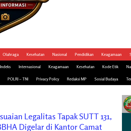
Olahraga
Kesehatan
Nasional
Pendidikan
Keagamaan
Indeks
Internasional
Keagamaan
Kesehatan
Kode Etik
Na
POLRI – TNI
Privacy Policy
Redaksi MP
Sosial Budaya
Te
suaian Legalitas Tapak SUTT 131,
BBHA Digelar di Kantor Camat