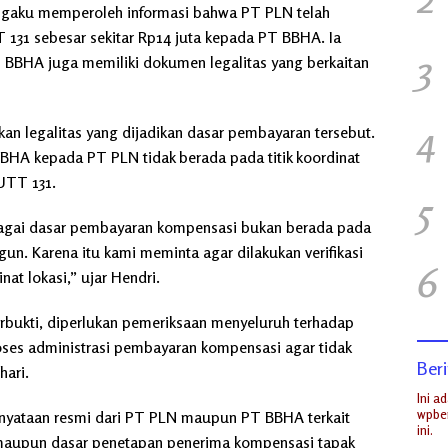
engaku memperoleh informasi bahwa PT PLN telah
131 sebesar sekitar Rp14 juta kepada PT BBHA. Ia
3
BBHA juga memiliki dokumen legalitas yang berkaitan
4
n legalitas yang dijadikan dasar pembayaran tersebut.
HA kepada PT PLN tidak berada pada titik koordinat
UTT 131.
5
bagai dasar pembayaran kompensasi bukan berada pada
gun. Karena itu kami meminta agar dilakukan verifikasi
6
at lokasi,” ujar Hendri.
erbukti, diperlukan pemeriksaan menyeluruh terhadap
roses administrasi pembayaran kompensasi agar tidak
Beri
ari.
Ini a
wpber
ernyataan resmi dari PT PLN maupun PT BBHA terkait
ini.
t maupun dasar penetapan penerima kompensasi tapak