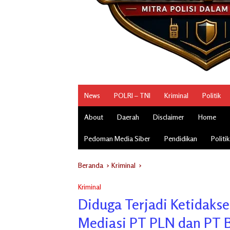
News
POLRI – TNI
Kriminal
Politik
About
Daerah
Disclaimer
Home
Pedoman Media Siber
Pendidikan
Politik
Beranda
Kriminal
Kriminal
Diduga Terjadi Ketidakse
Mediasi PT PLN dan PT 