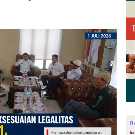
Be
In