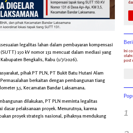
da
Ber
sesuaian legalitas lahan dalam pembayaran kompensasi
Ini c
i (SUTT) 150 kV nomor 131 mencuat dalam mediasi yang
olahr
 Kabupaten Bengkalis, Rabu (1/7/2026).
post 
masyarakat, pihak PT PLN, PT Bukit Batu Hutani Alam
. Permasalahan berkaitan dengan pembangunan tiang
ilometer 3,5, Kecamatan Bandar Laksamana.
Pop
mbangunan dilakukan, PT PLN meminta legalitas
1
ai dasar pelaksanaan proyek. Menurutnya, karena
pakan proyek strategis nasional, pihaknya mendukung
2