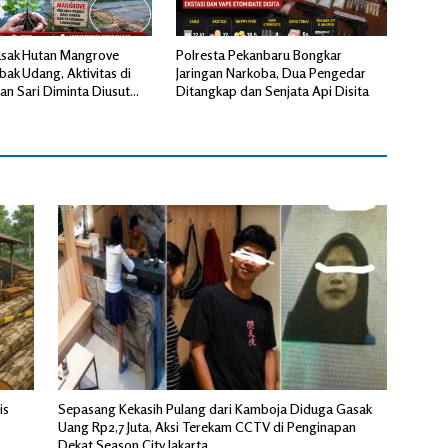
sak Hutan Mangrove
Polresta Pekanbaru Bongkar
ak Udang, Aktivitas di
Jaringan Narkoba, Dua Pengedar
an Sari Diminta Diusut
Ditangkap dan Senjata Api Disita
is
Sepasang Kekasih Pulang dari Kamboja Diduga Gasak
Uang Rp2,7 Juta, Aksi Terekam CCTV di Penginapan
Dekat Season City Jakarta