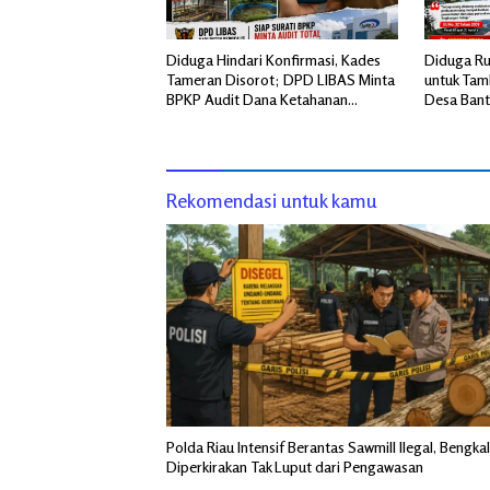
Diduga Hindari Konfirmasi, Kades
Diduga Ru
Tameran Disorot; DPD LIBAS Minta
untuk Tamb
BPKP Audit Dana Ketahanan
Desa Bant
Pangan BUMDes
Aparat
Rekomendasi untuk kamu
Polda Riau Intensif Berantas Sawmill Ilegal, Bengkal
Diperkirakan Tak Luput dari Pengawasan