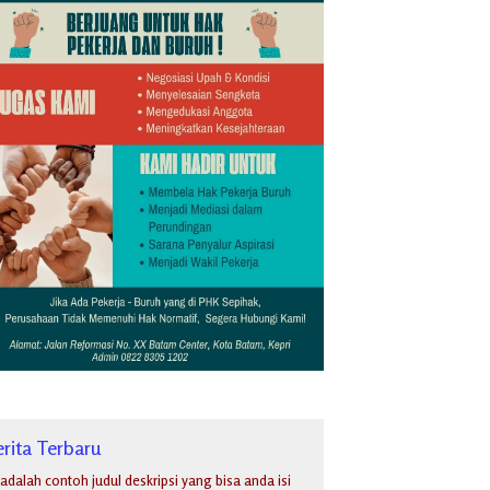
rita Terbaru
i adalah contoh judul deskripsi yang bisa anda isi