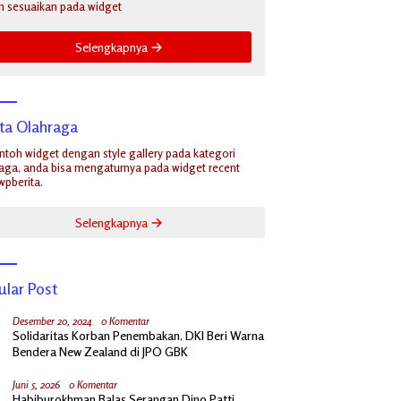
n sesuaikan pada widget
Selengkapnya
ita Olahraga
ontoh widget dengan style gallery pada kategori
aga, anda bisa mengaturnya pada widget recent
wpberita.
Selengkapnya
ular Post
Desember 20, 2024
0 Komentar
Solidaritas Korban Penembakan, DKI Beri Warna
Bendera New Zealand di JPO GBK
Juni 5, 2026
0 Komentar
Habiburokhman Balas Serangan Dino Patti