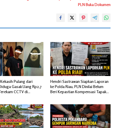
PLN Buka Dokumen
Kekasih Pulang dari
Hendri Sastrawan Siapkan Laporan
iduga Gasak Uang Rp2,7
ke Polda Riau, PLN Dinilai Belum
i Terekam CCTV di
Beri Kepastian Kompensasi Tapak
n Dekat Season City
SUTT 131