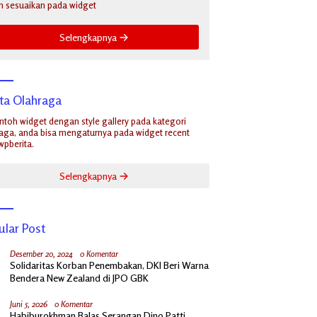
n sesuaikan pada widget
Selengkapnya
ita Olahraga
ontoh widget dengan style gallery pada kategori
aga, anda bisa mengaturnya pada widget recent
wpberita.
Selengkapnya
ular Post
Desember 20, 2024
0 Komentar
Solidaritas Korban Penembakan, DKI Beri Warna
Bendera New Zealand di JPO GBK
Juni 5, 2026
0 Komentar
Habiburokhman Balas Serangan Dino Patti