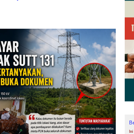
Be
In