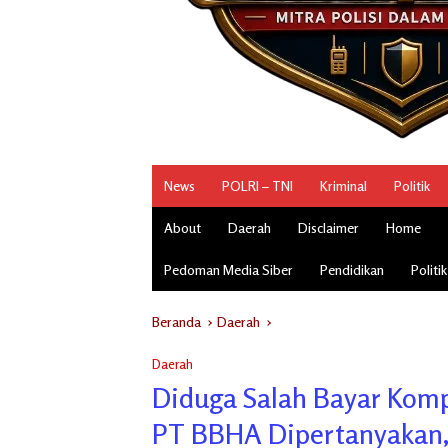
News
POLRI – TNI
Kriminal
Politik
About
Daerah
Disclaimer
Home
Pedoman Media Siber
Pendidikan
Politik
Beranda
Daerah
Daerah
Diduga Salah Bayar Komp
PT BBHA Dipertanyakan,