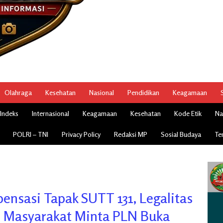
Olahraga
Kesehatan
Nasional
Pendidikan
Keagamaan
Indeks
Internasional
Keagamaan
Kesehatan
Kode Etik
Na
POLRI – TNI
Privacy Policy
Redaksi MP
Sosial Budaya
Te
ensasi Tapak SUTT 131, Legalitas
 Masyarakat Minta PLN Buka