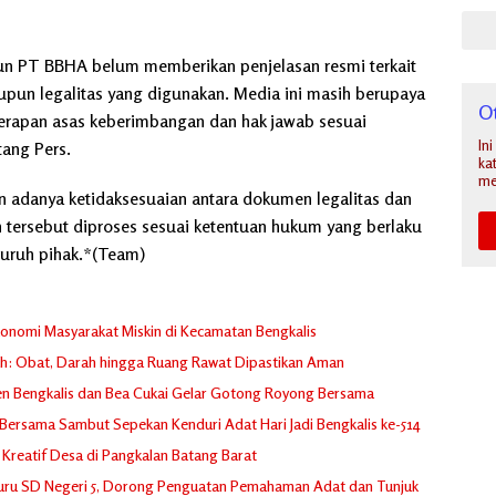
pun PT BBHA belum memberikan penjelasan resmi terkait
pun legalitas yang digunakan. Media ini masih berupaya
O
erapan asas keberimbangan dan hak jawab sesuai
In
ang Pers.
ka
me
kan adanya ketidaksesuaian antara dokumen legalitas dan
n tersebut diproses sesuai ketentuan hukum yang berlaku
uruh pihak.*(Team)
onomi Masyarakat Miskin di Kecamatan Bengkalis
h: Obat, Darah hingga Ruang Rawat Dipastikan Aman
n Bengkalis dan Bea Cukai Gelar Gotong Royong Bersama
ersama Sambut Sepekan Kenduri Adat Hari Jadi Bengkalis ke-514
Kreatif Desa di Pangkalan Batang Barat
Guru SD Negeri 5, Dorong Penguatan Pemahaman Adat dan Tunjuk