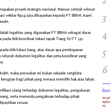
akan proyek strategis nasional. Namun setelah selesai
3
si sekitar Rp14 juta dibayarkan kepada PT BBHA. Kami
ndri.
4
dalah legalitas yang digunakan PT BBHA sebagai dasar
pada titik koordinat lokasi tapak Tiang SUTT 131.
5
da titik lokasi tiang, atas dasar apa pembayaran
eluruh dokumen legalitas dan peta koordinat yang
ya.
6
bukti, maka persoalan ini bukan sekadar sengketa
kerugian bagi pihak yang merasa memiliki hak atas lahan.
fikasi ulang terhadap dokumen legalitas, pengukuran
Beri
wenang, serta menunda pengakuan terhadap pihak
Ini a
wpber
ipastikan sesuai.
ini.