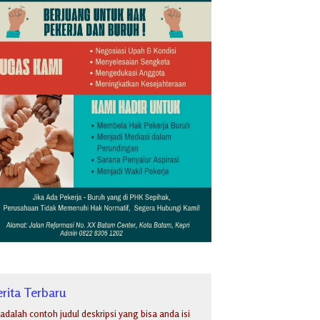
rita Terbaru
i adalah contoh judul deskripsi yang bisa anda isi