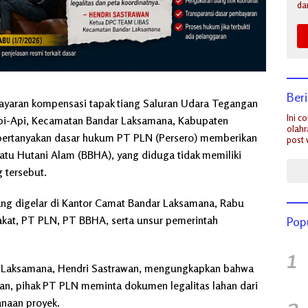
da
Ber
aran kompensasi tapak tiang Saluran Udara Tegangan
Ini c
pi-Api, Kecamatan Bandar Laksamana, Kabupaten
olahr
pertanyakan dasar hukum PT PLN (Persero) memberikan
post 
tu Hutani Alam (BBHA), yang diduga tidak memiliki
g tersebut.
ng digelar di Kantor Camat Bandar Laksamana, Rabu
rakat, PT PLN, PT BBHA, serta unsur pemerintah
Pop
1
Laksamana, Hendri Sastrawan, mengungkapkan bahwa
, pihak PT PLN meminta dokumen legalitas lahan dari
2
anaan proyek.