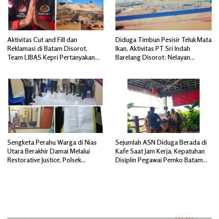
Aktivitas Cut and Fill dan
Diduga Timbun Pesisir Teluk Mata
Reklamasi di Batam Disorot,
Ikan, Aktivitas PT Sri Indah
Team LIBAS Kepri Pertanyakan
Barelang Disorot: Nelayan
Pengawasan Instansi Terkait
Terdampak, Dugaan Pelanggaran
Lingkungan Mengemuka
Sengketa Perahu Warga di Nias
Sejumlah ASN Diduga Berada di
Utara Berakhir Damai Melalui
Kafe Saat Jam Kerja, Kepatuhan
Restorative Justice, Polsek
Disiplin Pegawai Pemko Batam
Tuhemberua Fasilitasi Mediasi
Disorot