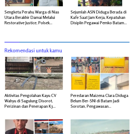
Sengketa Perahu Warga di Nias
Sejumlah ASN Diduga Berada di
Utara Berakhir Damai Melalui
Kafe Saat Jam Kerja, Kepatuhan
Restorative Justice, Polsek
Disiplin Pegawai Pemko Batam
Tuhemberua Fasilitasi Mediasi
Disorot
Rekomendasi untuk kamu
Aktivitas Pengolahan Kayu CV
Peredaran Maizena Clara Diduga
Wahyu di Sagulung Disorot,
Belum Ber-SNI di Batam Jadi
Perizinan dan Penerapan K3
Sorotan, Pengawasan
Dipertanyakan
Dipertanyakan