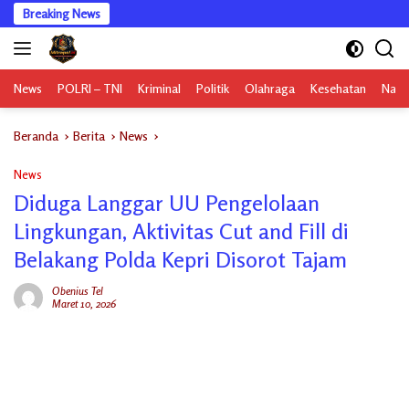
Langsung
Breaking News
ke
konten
News
POLRI – TNI
Kriminal
Politik
Olahraga
Kesehatan
Nasi
Beranda
Berita
News
News
Diduga Langgar UU Pengelolaan
Lingkungan, Aktivitas Cut and Fill di
Belakang Polda Kepri Disorot Tajam
Obenius Tel
Maret 10, 2026