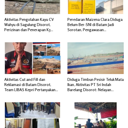
Aktivitas Pengolahan Kayu CV
Peredaran Maizena Clara Diduga
Wahyu di Sagulung Disorot,
Belum Ber-SNI di Batam Jadi
Perizinan dan Penerapan K3
Sorotan, Pengawasan
Dipertanyakan
Dipertanyakan
Aktivitas Cut and Fill dan
Diduga Timbun Pesisir Teluk Mata
Reklamasi di Batam Disorot,
Ikan, Aktivitas PT Sri Indah
Team LIBAS Kepri Pertanyakan
Barelang Disorot: Nelayan
Pengawasan Instansi Terkait
Terdampak, Dugaan Pelanggaran
Lingkungan Mengemuka