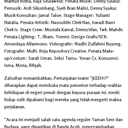
Mahfud Ridha, Raja Seulaweut. Penata Musik: Denny Syukur.
Pemusik: Ardi Sikumbang, Syeh Bran Malisi, Denny Syukur.
Musik Konsultan: Jamal Taloe. Stage Manager: Yulianti
Natalia. Penata Artistik: Nasruddin Chek Nas, Iswadi Basri
Chek Is. Stage Crew: Mustafa Kamal, Denny Irfan, Twk. Mahdir.
Penata Lighting: T. Ilham, Tommi. Design Grafis/SFX:
Amondaya Alfanmono. Videografer: Riadhi Zulfahmi Buyong.
Fotografer: Mufti. Roja Repository Creative. Penata Make-
up/costum: Sarah Uman. Seksi Tamu: Yovan Cs. Konsumsi:
Isma, Mona, Rifqah.
Zalsufran menambahkan, Pertunjukan teater “JEEEH!?”
diharapkan dapat membuka mata penonton terhadap realitas
kehidupan di negeri penuh dengan kepura-puraan ini. meski
hidup sulit dipahami bagi mereka yang tidak mengerti makna
perjalanan.
“Acara ini menjadi salah satu agenda reguler Taman Seni dan
Budaya, yang dinantikan di Banda Aceh, menggambarkan