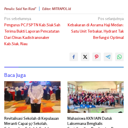
Penulis: Said Yan Rizal"
Editor: MITRAPOL.id
Navigasi
Pos sebelumnya
Pos selanjutnya
Pengurus PC.FSPTN Kab.Siak Sah
Kebakaran di Asrama Haji Medan:
pos
Terima Bukti Laporan Pencatatan
Satu Unit Terbakar, Hydrant Tak
Dari Dinas Kadistransnaker
Berfungsi Optimal
Kab.Siak, Riau
Baca Juga
Revitalisasi Sekolah di Kepulauan
Mahasiswa KKN IAIN Datuk
Meranti Capai 97 Sekolah,
Laksemana Bengkalis