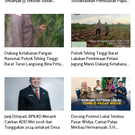
Sebanyak 33 Sekolah Sudah
Sosialisasikan Pembuatan Pupuk
Berjalan dengan Dukungan
Organik Cair dan NPK Cair di
Anggaran Rp18 Miliar
Desa Kedabu Rapat
Dukung Ketahanan Pangan
Polsek Tebing Tinggi Barat
Nasional, Polsek Tebing Tinggi
Lakukan Pembinaan Petani
Barat Turun Langsung Bina Petani
Jagung Manis Dukung Ketahanan
Jagung Manis
Pangan
Janji Ditepati, BPKAD Meranti
Dorong Potensi Lokal Tembus
Cairkan ADD Mei 2026 dan
Pasar Widya, Camat Pulau
Tunggakan 2024 untuk 96 Desa
Merbau Hermansyah, S.H.
Lakukan Koordinasi Strategis