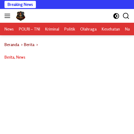
Langsung
Breaking News
ke
konten
News
POLRI – TNI
Kriminal
Politik
Olahraga
Kesehatan
Nasi
Beranda
Berita
Berita
,
News