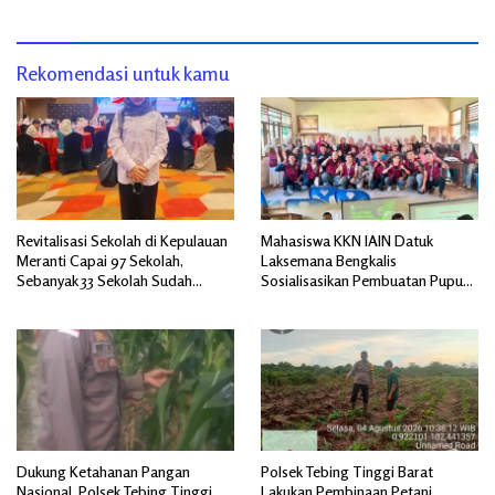
Bersama Kadisperindag
Rekomendasi untuk kamu
Revitalisasi Sekolah di Kepulauan
Mahasiswa KKN IAIN Datuk
Meranti Capai 97 Sekolah,
Laksemana Bengkalis
Sebanyak 33 Sekolah Sudah
Sosialisasikan Pembuatan Pupuk
Berjalan dengan Dukungan
Organik Cair dan NPK Cair di
Anggaran Rp18 Miliar
Desa Kedabu Rapat
Dukung Ketahanan Pangan
Polsek Tebing Tinggi Barat
Nasional, Polsek Tebing Tinggi
Lakukan Pembinaan Petani