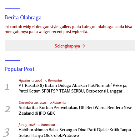
Berita Olahraga
Ini contoh widget dengan style gallery pada kategori olahraga, anda bisa
mengaturnya pada widget recent post wpberita.
Selengkapnya
Popular Post
1
Agustus 9, 2026
0 Komentar
PT Rakatak 87 Batam Diduga Abaikan Hak Normatif Pekerja,
Yutel Ketum SPBI FSP TEAM SERBU; Berpotensi Langgar
Ketentuan Ketenagakerjaan
2
Desember 20, 2024
0 Komentar
Solidaritas Korban Penembakan, DKI Beri Warna Bendera New
Zealand di JPO GBK
3
Juni 5, 2026
0 Komentar
Habiburokhman Balas Serangan Dino Patti Djalal: Kritik Tanpa
Solusi, Hanya Olok-olok Prabowo