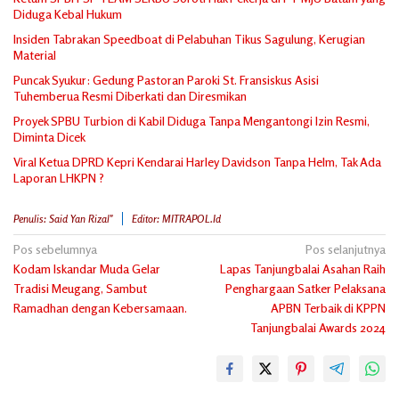
Diduga Kebal Hukum
Insiden Tabrakan Speedboat di Pelabuhan Tikus Sagulung, Kerugian
Material
Puncak Syukur: Gedung Pastoran Paroki St. Fransiskus Asisi
Tuhemberua Resmi Diberkati dan Diresmikan
Proyek SPBU Turbion di Kabil Diduga Tanpa Mengantongi Izin Resmi,
Diminta Dicek
Viral Ketua DPRD Kepri Kendarai Harley Davidson Tanpa Helm, Tak Ada
Laporan LHKPN ?
Penulis: Said Yan Rizal"
Editor: MITRAPOL.id
Navigasi
Pos sebelumnya
Pos selanjutnya
Kodam Iskandar Muda Gelar
Lapas Tanjungbalai Asahan Raih
pos
Tradisi Meugang, Sambut
Penghargaan Satker Pelaksana
Ramadhan dengan Kebersamaan.
APBN Terbaik di KPPN
Tanjungbalai Awards 2024