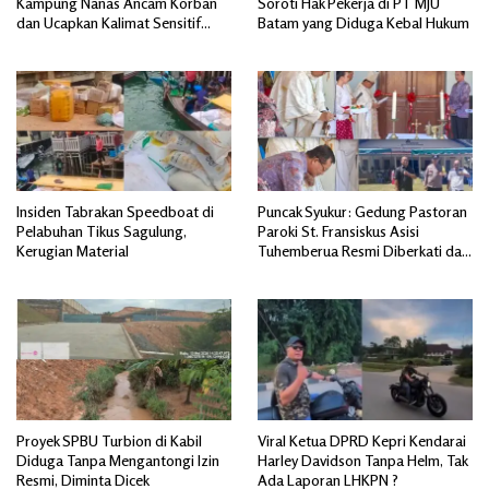
Kampung Nanas Ancam Korban
Soroti Hak Pekerja di PT MJU
dan Ucapkan Kalimat Sensitif
Batam yang Diduga Kebal Hukum
yang Mengandung Isu SARA
Insiden Tabrakan Speedboat di
Puncak Syukur: Gedung Pastoran
Pelabuhan Tikus Sagulung,
Paroki St. Fransiskus Asisi
Kerugian Material
Tuhemberua Resmi Diberkati dan
Diresmikan
Proyek SPBU Turbion di Kabil
Viral Ketua DPRD Kepri Kendarai
Diduga Tanpa Mengantongi Izin
Harley Davidson Tanpa Helm, Tak
Resmi, Diminta Dicek
Ada Laporan LHKPN ?