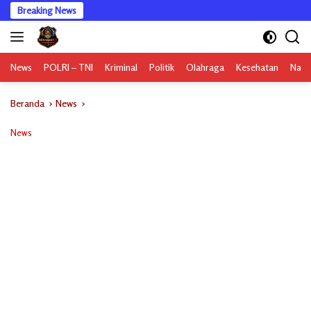
Langsung
Breaking News
ke
konten
News
POLRI – TNI
Kriminal
Politik
Olahraga
Kesehatan
Nasi
Beranda
News
News