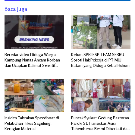
Baca Juga
Beredar video Diduga Warga
Ketum SPBI FSP TEAM SERBU
Kampung Nanas Ancam Korban
Soroti Hak Pekerja di PT MJU
dan Ucapkan Kalimat Sensitif
Batam yang Diduga Kebal Hukum
yang Mengandung Isu SARA
Insiden Tabrakan Speedboat di
Puncak Syukur: Gedung Pastoran
Pelabuhan Tikus Sagulung,
Paroki St. Fransiskus Asisi
Kerugian Material
Tuhemberua Resmi Diberkati dan
Diresmikan