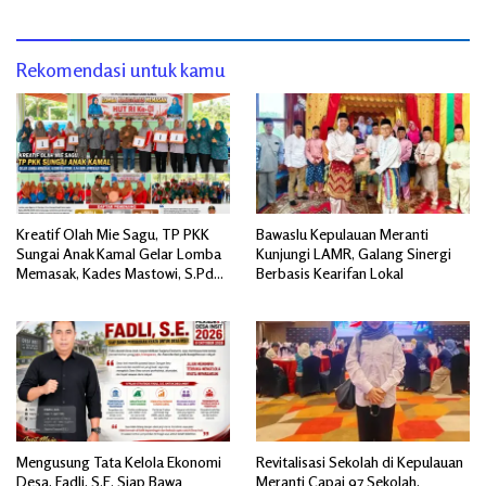
Desa Kedabu Rapat
Rekomendasi untuk kamu
Kreatif Olah Mie Sagu, TP PKK
Bawaslu Kepulauan Meranti
Sungai Anak Kamal Gelar Lomba
Kunjungi LAMR, Galang Sinergi
Memasak, Kades Mastowi, S.Pd
Berbasis Kearifan Lokal
Beri Apresiasi Tinggi
Mengusung Tata Kelola Ekonomi
Revitalisasi Sekolah di Kepulauan
Desa, Fadli, S.E. Siap Bawa
Meranti Capai 97 Sekolah,