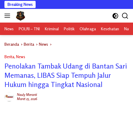
Langsung
Breaking News
ke
konten
News
POLRI – TNI
Kriminal
Politik
Olahraga
Kesehatan
Nasi
Beranda
Berita
News
Berita
,
News
Penolakan Tambak Udang di Bantan Sari
Memanas, LIBAS Siap Tempuh Jalur
Hukum hingga Tingkat Nasional
Nauly Meranti
Maret 25, 2026