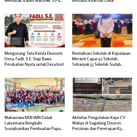
Memasak, Kades Mastowi, S.Pd
Berbasis Kearifan Lokal
Beri Apresiasi Tinggi
Mengusung Tata Kelola Ekonomi
Revitalisasi Sekolah di Kepulauan
Desa, Fadli, S.E. Siap Bawa
Meranti Capai 97 Sekolah,
Perubahan Nyata untuk Desa Insit
Sebanyak 33 Sekolah Sudah
Berjalan dengan Dukungan
Anggaran Rp18 Miliar
Mahasiswa KKN IAIN Datuk
Aktivitas Pengolahan Kayu CV
Laksemana Bengkalis
Wahyu di Sagulung Disorot,
Sosialisasikan Pembuatan Pupuk
Perizinan dan Penerapan K3
Organik Cair dan NPK Cair di
Dipertanyakan