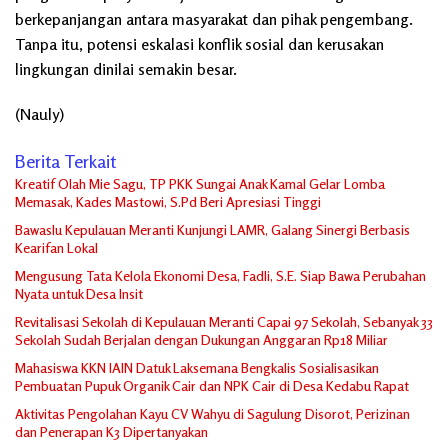
berkepanjangan antara masyarakat dan pihak pengembang.
Tanpa itu, potensi eskalasi konflik sosial dan kerusakan
lingkungan dinilai semakin besar.
(Nauly)
Berita Terkait
Kreatif Olah Mie Sagu, TP PKK Sungai Anak Kamal Gelar Lomba
Memasak, Kades Mastowi, S.Pd Beri Apresiasi Tinggi
Bawaslu Kepulauan Meranti Kunjungi LAMR, Galang Sinergi Berbasis
Kearifan Lokal
Mengusung Tata Kelola Ekonomi Desa, Fadli, S.E. Siap Bawa Perubahan
Nyata untuk Desa Insit
Revitalisasi Sekolah di Kepulauan Meranti Capai 97 Sekolah, Sebanyak 33
Sekolah Sudah Berjalan dengan Dukungan Anggaran Rp18 Miliar
Mahasiswa KKN IAIN Datuk Laksemana Bengkalis Sosialisasikan
Pembuatan Pupuk Organik Cair dan NPK Cair di Desa Kedabu Rapat
Aktivitas Pengolahan Kayu CV Wahyu di Sagulung Disorot, Perizinan
dan Penerapan K3 Dipertanyakan