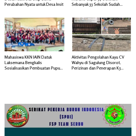
Perubahan Nyata untuk Desa Insit
Sebanyak 33 Sekolah Sudah
Berjalan dengan Dukungan
Anggaran Rp18 Miliar
Mahasiswa KKN IAIN Datuk
Aktivitas Pengolahan Kayu CV
Laksemana Bengkalis
Wahyu di Sagulung Disorot,
Sosialisasikan Pembuatan Pupuk
Perizinan dan Penerapan K3
Organik Cair dan NPK Cair di
Dipertanyakan
Desa Kedabu Rapat