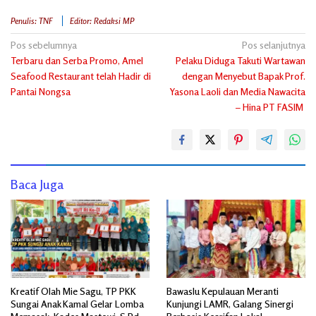
Penulis: TNF
Editor: Redaksi MP
Navigasi
Pos sebelumnya
Pos selanjutnya
Terbaru dan Serba Promo, Amel
Pelaku Diduga Takuti Wartawan
pos
Seafood Restaurant telah Hadir di
dengan Menyebut Bapak Prof.
Pantai Nongsa
Yasona Laoli dan Media Nawacita
– Hina PT FASIM
Baca Juga
Kreatif Olah Mie Sagu, TP PKK
Bawaslu Kepulauan Meranti
Sungai Anak Kamal Gelar Lomba
Kunjungi LAMR, Galang Sinergi