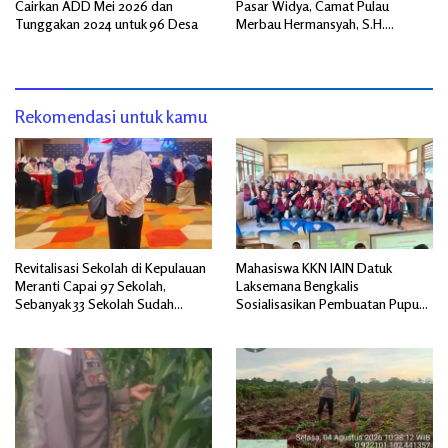
Cairkan ADD Mei 2026 dan
Pasar Widya, Camat Pulau
Tunggakan 2024 untuk 96 Desa
Merbau Hermansyah, S.H.
Lakukan Koordinasi Strategis
Bersama Kadisperindag
Rekomendasi untuk kamu
Revitalisasi Sekolah di Kepulauan
Mahasiswa KKN IAIN Datuk
Meranti Capai 97 Sekolah,
Laksemana Bengkalis
Sebanyak 33 Sekolah Sudah
Sosialisasikan Pembuatan Pupuk
Berjalan dengan Dukungan
Organik Cair dan NPK Cair di
Anggaran Rp18 Miliar
Desa Kedabu Rapat