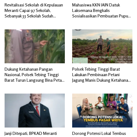
Revitalisasi Sekolah di Kepulauan
Mahasiswa KKN IAIN Datuk
Meranti Capai 97 Sekolah,
Laksemana Bengkalis
Sebanyak 33 Sekolah Sudah
Sosialisasikan Pembuatan Pupuk
Berjalan dengan Dukungan
Organik Cair dan NPK Cair di
Anggaran Rp18 Miliar
Desa Kedabu Rapat
Dukung Ketahanan Pangan
Polsek Tebing Tinggi Barat
Nasional, Polsek Tebing Tinggi
Lakukan Pembinaan Petani
Barat Turun Langsung Bina Petani
Jagung Manis Dukung Ketahanan
Jagung Manis
Pangan
Janji Ditepati, BPKAD Meranti
Dorong Potensi Lokal Tembus