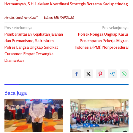
Hermansyah, S.H. Lakukan Koordinasi Strategis Bersama Kadisperindag
Penulis: Said Yan Rizal"
Editor: MITRAPOL.id
Navigasi
Pos sebelumnya
Pos selanjutnya
Pemberantasan Kejahatan Jalanan
Polsek Nongsa Ungkap Kasus
pos
dan Premanisme, Satreskrim
Penempatan Pekerja Migran
Polres Langsa Ungkap Sindikat
Indonesia (PMI) Nonprosedural
Curanmor, Empat Tersangka
Diamankan
Baca Juga