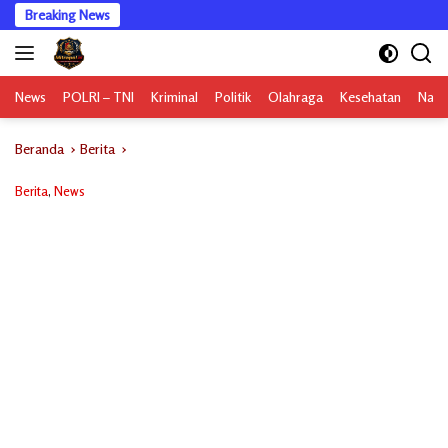
Langsung
Breaking News
ke
konten
News
POLRI – TNI
Kriminal
Politik
Olahraga
Kesehatan
Nasi
Beranda
Berita
Berita
,
News