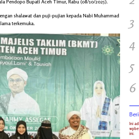
Aula Pendopo Bupati Aceh Timur, Rabu (08/10/2025).
dengan shalawat dan puji-pujian kepada Nabi Muhammad
3
ulama terkemuka.
4
5
6
Beri
Ini a
wpber
ini.