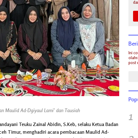
da
Ber
Ini c
olahr
post 
Pop
aan Maulid Ad-Dgiyaul Lami’ dan Tausiah
1
Handayani Teuku Zainal Abidin, S.Keb, selaku Ketua Badan
ceh Timur, menghadiri acara pembacaan Maulid Ad-
2