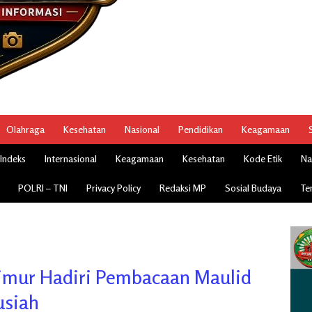
Olahraga
Kesehatan
Nasional
Pendidikan
Keagamaan
Indeks
Internasional
Keagamaan
Kesehatan
Kode Etik
Na
POLRI – TNI
Privacy Policy
Redaksi MP
Sosial Budaya
Te
 Timur Hadiri Pembacaan Maulid
usiah