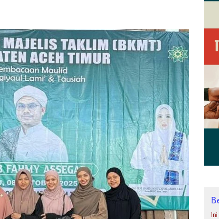
Be
In