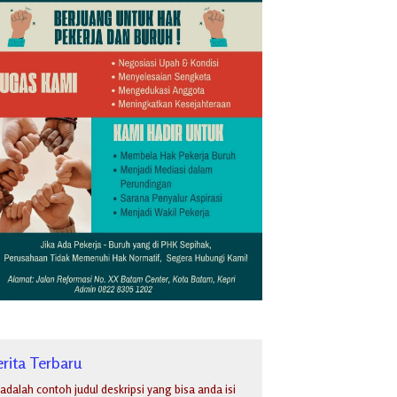
rita Terbaru
i adalah contoh judul deskripsi yang bisa anda isi