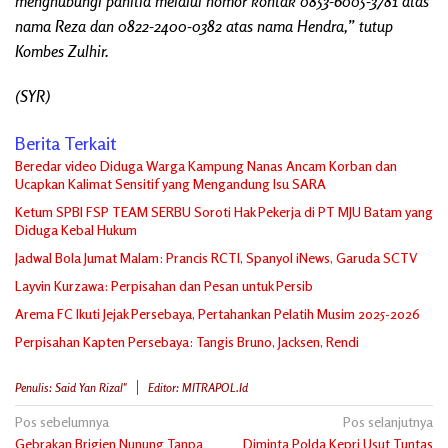
menghubungi panitia melalui nomor kontak 0853-6005-3781 atas
nama Reza dan 0822-2400-0382 atas nama Hendra,” tutup
Kombes Zulhir.
(SYR)
Berita Terkait
Beredar video Diduga Warga Kampung Nanas Ancam Korban dan
Ucapkan Kalimat Sensitif yang Mengandung Isu SARA
Ketum SPBI FSP TEAM SERBU Soroti Hak Pekerja di PT MJU Batam yang
Diduga Kebal Hukum
Jadwal Bola Jumat Malam: Prancis RCTI, Spanyol iNews, Garuda SCTV
Layvin Kurzawa: Perpisahan dan Pesan untuk Persib
Arema FC Ikuti Jejak Persebaya, Pertahankan Pelatih Musim 2025-2026
Perpisahan Kapten Persebaya: Tangis Bruno, Jacksen, Rendi
Penulis: Said Yan Rizal"
Editor: MITRAPOL.id
Navigasi
Pos sebelumnya
Pos selanjutnya
Gebrakan Brigjen Nunung Tanpa
Diminta Polda Kepri Usut Tuntas