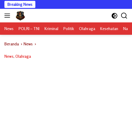
Langsung
Breaking News
ke
konten
News
POLRI – TNI
Kriminal
Politik
Olahraga
Kesehatan
Nasi
Beranda
News
News
,
Olahraga