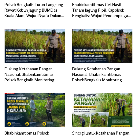
Polsek Bengkalis Turun Langsung
Bhabinkamtibmas Cek Hasil
Rawat Kebun Jagung BUMDes
Tanam Jagung Pipil, Kapolsek
Kuala Alam, Wujud Nyata Dukung
Bengkalis: Wujud Pendampingan
Ketahanan Pangan
Melekat
Dukung Ketahanan Pangan
Dukung Ketahanan Pangan
Nasional, Bhabinkamtibmas
Nasional, Bhabinkamtibmas
Polsek Bengkalis Monitoring
Polsek Bengkalis Monitoring
Lahan Jagung di Desa Ketam
Lahan Jagung di Desa Ketam
Putih
Putih
Bhabinkamtibmas Polsek
Sinergi untuk Ketahanan Pangan,