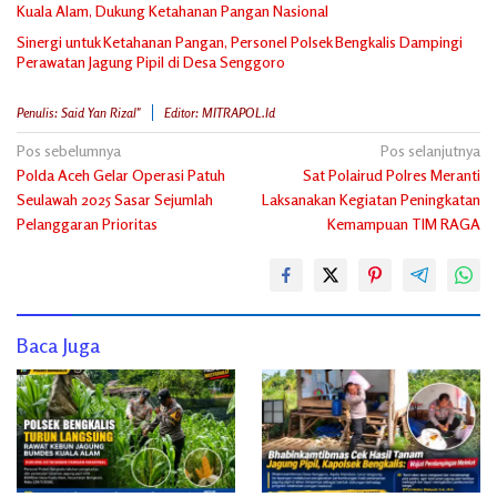
Kuala Alam, Dukung Ketahanan Pangan Nasional
Sinergi untuk Ketahanan Pangan, Personel Polsek Bengkalis Dampingi
Perawatan Jagung Pipil di Desa Senggoro
Penulis: Said Yan Rizal"
Editor: MITRAPOL.id
Navigasi
Pos sebelumnya
Pos selanjutnya
Polda Aceh Gelar Operasi Patuh
Sat Polairud Polres Meranti
pos
Seulawah 2025 Sasar Sejumlah
Laksanakan Kegiatan Peningkatan
Pelanggaran Prioritas
Kemampuan TIM RAGA
Baca Juga