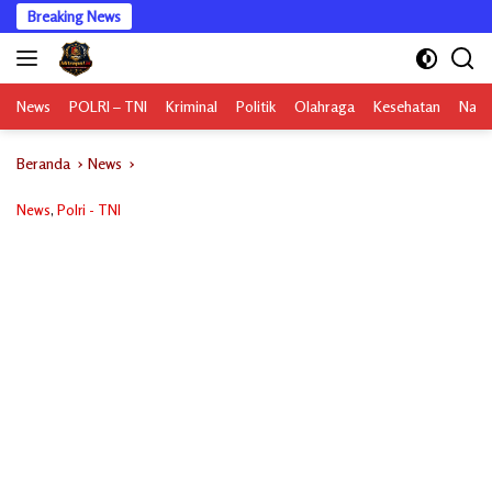
Langsung
Breaking News
ke
konten
News
POLRI – TNI
Kriminal
Politik
Olahraga
Kesehatan
Nasi
Beranda
News
News
,
Polri - TNI