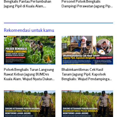
Bengkalis Pantau Pertumbuhan
Personel Polsek Bengkalis
Jagung Pipil di Kuala Alam,
Dampingi Perawatan Jagung Pipil
Dukung Ketahanan Pangan
di Desa Senggoro
Nasional
Rekomendasi untuk kamu
Polsek Bengkalis Turun Langsung
Bhabinkamtibmas Cek Hasil
Rawat Kebun Jagung BUMDes
Tanam Jagung Pipil, Kapolsek
Kuala Alam, Wujud Nyata Dukung
Bengkalis: Wujud Pendampingan
Ketahanan Pangan
Melekat