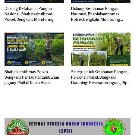
Dukung Ketahanan Pangan
Dukung Ketahanan Pangan
Nasional, Bhabinkamtibmas
Nasional, Bhabinkamtibmas
Polsek Bengkalis Monitoring
Polsek Bengkalis Monitoring
Lahan Jagung di Desa Ketam
Lahan Jagung di Desa Ketam
Putih
Putih
Bhabinkamtibmas Polsek
Sinergi untuk Ketahanan Pangan,
Bengkalis Pantau Pertumbuhan
Personel Polsek Bengkalis
Jagung Pipil di Kuala Alam,
Dampingi Perawatan Jagung Pipil
Dukung Ketahanan Pangan
di Desa Senggoro
Nasional