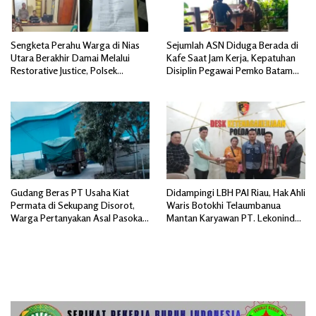
Sengketa Perahu Warga di Nias
Sejumlah ASN Diduga Berada di
Utara Berakhir Damai Melalui
Kafe Saat Jam Kerja, Kepatuhan
Restorative Justice, Polsek
Disiplin Pegawai Pemko Batam
Tuhemberua Fasilitasi Mediasi
Disorot
Gudang Beras PT Usaha Kiat
Didampingi LBH PAI Riau, Hak Ahli
Permata di Sekupang Disorot,
Waris Botokhi Telaumbanua
Warga Pertanyakan Asal Pasokan
Mantan Karyawan PT. Lekonindo
dan Transparansi Distribusi
Dibayar Rp 90 Juta