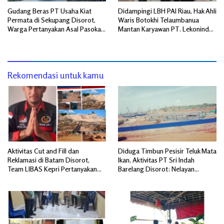
Gudang Beras PT Usaha Kiat
Didampingi LBH PAI Riau, Hak Ahli
Permata di Sekupang Disorot,
Waris Botokhi Telaumbanua
Warga Pertanyakan Asal Pasokan
Mantan Karyawan PT. Lekonindo
dan Transparansi Distribusi
Dibayar Rp 90 Juta
Rekomendasi untuk kamu
Aktivitas Cut and Fill dan
Diduga Timbun Pesisir Teluk Mata
Reklamasi di Batam Disorot,
Ikan, Aktivitas PT Sri Indah
Team LIBAS Kepri Pertanyakan
Barelang Disorot: Nelayan
Pengawasan Instansi Terkait
Terdampak, Dugaan Pelanggaran
Lingkungan Mengemuka