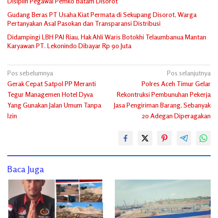
Disiplin Pegawai Pemko Batam Disorot
Gudang Beras PT Usaha Kiat Permata di Sekupang Disorot, Warga
Pertanyakan Asal Pasokan dan Transparansi Distribusi
Didampingi LBH PAI Riau, Hak Ahli Waris Botokhi Telaumbanua Mantan
Karyawan PT. Lekonindo Dibayar Rp 90 Juta
Navigasi
Pos sebelumnya
Pos selanjutnya
Gerak Cepat Satpol PP Meranti
Polres Aceh Timur Gelar
pos
Tegur Managemen Hotel Dyva
Rekontruksi Pembunuhan Pekerja
Yang Gunakan Jalan Umum Tanpa
Jasa Pengiriman Barang, Sebanyak
Izin
20 Adegan Diperagakan
Baca Juga