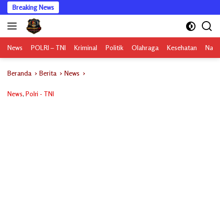
Langsung
Breaking News
ke
konten
News
POLRI – TNI
Kriminal
Politik
Olahraga
Kesehatan
Nasi
Beranda
Berita
News
News
,
Polri - TNI