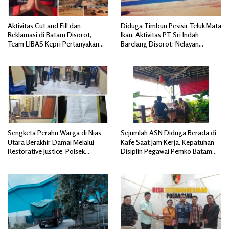
Aktivitas Cut and Fill dan
Diduga Timbun Pesisir Teluk Mata
Reklamasi di Batam Disorot,
Ikan, Aktivitas PT Sri Indah
Team LIBAS Kepri Pertanyakan
Barelang Disorot: Nelayan
Pengawasan Instansi Terkait
Terdampak, Dugaan Pelanggaran
Lingkungan Mengemuka
Sengketa Perahu Warga di Nias
Sejumlah ASN Diduga Berada di
Utara Berakhir Damai Melalui
Kafe Saat Jam Kerja, Kepatuhan
Restorative Justice, Polsek
Disiplin Pegawai Pemko Batam
Tuhemberua Fasilitasi Mediasi
Disorot