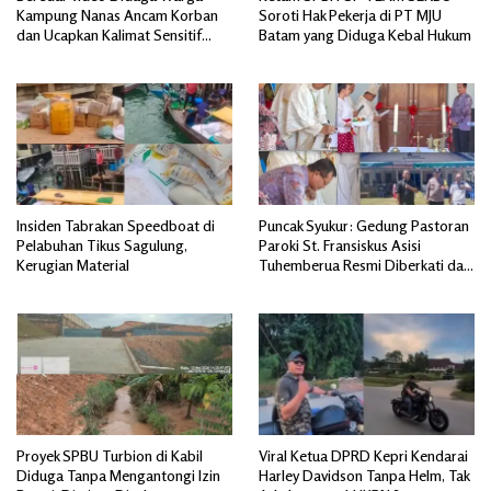
Kampung Nanas Ancam Korban
Soroti Hak Pekerja di PT MJU
dan Ucapkan Kalimat Sensitif
Batam yang Diduga Kebal Hukum
yang Mengandung Isu SARA
Insiden Tabrakan Speedboat di
Puncak Syukur: Gedung Pastoran
Pelabuhan Tikus Sagulung,
Paroki St. Fransiskus Asisi
Kerugian Material
Tuhemberua Resmi Diberkati dan
Diresmikan
Proyek SPBU Turbion di Kabil
Viral Ketua DPRD Kepri Kendarai
Diduga Tanpa Mengantongi Izin
Harley Davidson Tanpa Helm, Tak