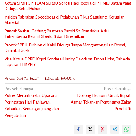
Ketum SPBI FSP TEAM SERBU Soroti Hak Pekerja di PT MJU Batam yang
Diduga Kebal Hukum
Insiden Tabrakan Speedboat di Pelabuhan Tikus Sagulung, Kerugian
Material
Puncak Syukur: Gedung Pastoran Paroki St. Fransiskus Asisi
Tuhemberua Resmi Diberkati dan Diresmikan
Proyek SPBU Turbion di Kabil Diduga Tanpa Mengantongi Izin Resmi,
Diminta Dicek
Viral Ketua DPRD Kepri Kendarai Harley Davidson Tanpa Helm, Tak Ada
Laporan LHKPN ?
Penulis: Said Yan Rizal"
Editor: MITRAPOL.id
Navigasi
Pos sebelumnya
Pos selanjutnya
Polres Meranti Gelar Upacara
Dorong Ekonomi Umat, Bupati
pos
Peringatan Hari Pahlawan,
Asmar Tekankan Pentingnya Zakat
Kobarkan Semangat Juang dan
Produktif
Pengabdian