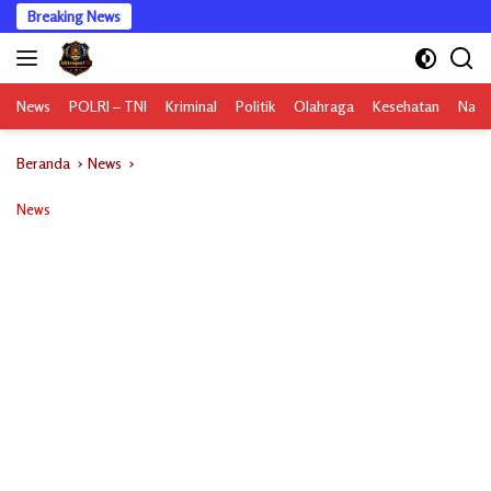
Langsung
Breaking News
ke
konten
News
POLRI – TNI
Kriminal
Politik
Olahraga
Kesehatan
Nasi
Beranda
News
News