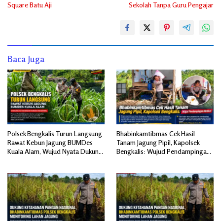
Square Batu Aji
Sekolah Tanpa Guru Pengajar
Baca Juga
Polsek Bengkalis Turun Langsung
Bhabinkamtibmas Cek Hasil
Rawat Kebun Jagung BUMDes
Tanam Jagung Pipil, Kapolsek
Kuala Alam, Wujud Nyata Dukung
Bengkalis: Wujud Pendampingan
Ketahanan Pangan
Melekat