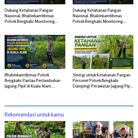
Dukung Ketahanan Pangan
Dukung Ketahanan Pangan
Nasional, Bhabinkamtibmas
Nasional, Bhabinkamtibmas
Polsek Bengkalis Monitoring
Polsek Bengkalis Monitoring
Lahan Jagung di Desa Ketam
Lahan Jagung di Desa Ketam
Putih
Putih
Bhabinkamtibmas Polsek
Sinergi untuk Ketahanan Pangan,
Bengkalis Pantau Pertumbuhan
Personel Polsek Bengkalis
Jagung Pipil di Kuala Alam,
Dampingi Perawatan Jagung Pipil
Dukung Ketahanan Pangan
di Desa Senggoro
Nasional
Rekomendasi untuk kamu