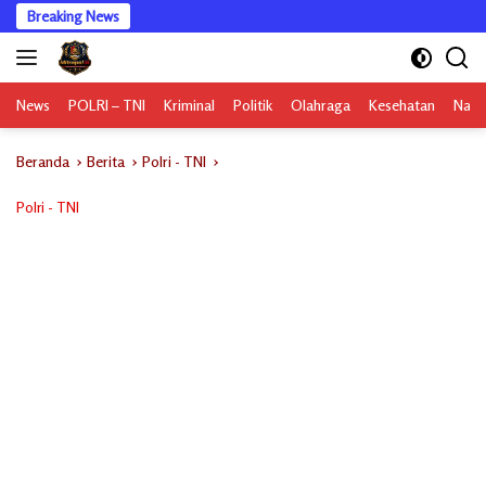
Langsung
Breaking News
ke
konten
News
POLRI – TNI
Kriminal
Politik
Olahraga
Kesehatan
Nasi
Beranda
Berita
Polri - TNI
Polri - TNI