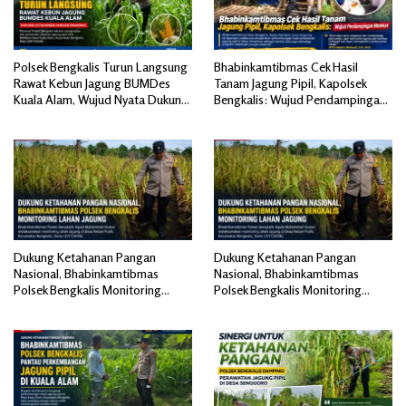
Polsek Bengkalis Turun Langsung
Bhabinkamtibmas Cek Hasil
Rawat Kebun Jagung BUMDes
Tanam Jagung Pipil, Kapolsek
Kuala Alam, Wujud Nyata Dukung
Bengkalis: Wujud Pendampingan
Ketahanan Pangan
Melekat
Dukung Ketahanan Pangan
Dukung Ketahanan Pangan
Nasional, Bhabinkamtibmas
Nasional, Bhabinkamtibmas
Polsek Bengkalis Monitoring
Polsek Bengkalis Monitoring
Lahan Jagung di Desa Ketam
Lahan Jagung di Desa Ketam
Putih
Putih