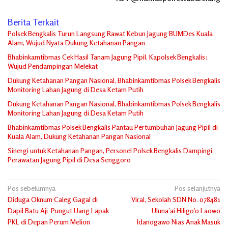
Berita Terkait
Polsek Bengkalis Turun Langsung Rawat Kebun Jagung BUMDes Kuala
Alam, Wujud Nyata Dukung Ketahanan Pangan
Bhabinkamtibmas Cek Hasil Tanam Jagung Pipil, Kapolsek Bengkalis:
Wujud Pendampingan Melekat
Dukung Ketahanan Pangan Nasional, Bhabinkamtibmas Polsek Bengkalis
Monitoring Lahan Jagung di Desa Ketam Putih
Dukung Ketahanan Pangan Nasional, Bhabinkamtibmas Polsek Bengkalis
Monitoring Lahan Jagung di Desa Ketam Putih
Bhabinkamtibmas Polsek Bengkalis Pantau Pertumbuhan Jagung Pipil di
Kuala Alam, Dukung Ketahanan Pangan Nasional
Sinergi untuk Ketahanan Pangan, Personel Polsek Bengkalis Dampingi
Perawatan Jagung Pipil di Desa Senggoro
Navigasi
Pos sebelumnya
Pos selanjutnya
Diduga Oknum Caleg Gagal di
Viral, Sekolah SDN No. 078481
pos
Dapil Batu Aji Pungut Uang Lapak
Uluna’ai Hiligo’o Laowo
PKL di Depan Perum Melion
Idanogawo Nias Anak Masuk