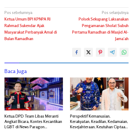
Navigasi
Pos sebelumnya
Pos selanjutnya
Ketua Umum BPI KPNPA RI
Polsek Sekupang Laksanakan
pos
Rahmad Sukendar Ajak
Pengamanan Sholat Subuh
Masyarakat Perbanyak Amal di
Pertama Ramadhan di Masjid Al-
Bulan Ramadhan
Jama’ah
Baca Juga
Ketua DPD Team Libas Meranti
Perspektif Kemanusian,
Angkat Bicara, Kontes Kecantikan
Kerakyatan, Keadilan, Kedamaian,
LGBT di News Paragon
Kesejahteraan, Keutuhan Ciptaan
Pekanbaru Jadi Sorotan Publik
: Agenda Peradaban