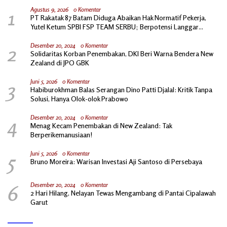
1
Agustus 9, 2026
0 Komentar
PT Rakatak 87 Batam Diduga Abaikan Hak Normatif Pekerja,
Yutel Ketum SPBI FSP TEAM SERBU; Berpotensi Langgar
Ketentuan Ketenagakerjaan
2
Desember 20, 2024
0 Komentar
Solidaritas Korban Penembakan, DKI Beri Warna Bendera New
Zealand di JPO GBK
3
Juni 5, 2026
0 Komentar
Habiburokhman Balas Serangan Dino Patti Djalal: Kritik Tanpa
Solusi, Hanya Olok-olok Prabowo
4
Desember 20, 2024
0 Komentar
Menag Kecam Penembakan di New Zealand: Tak
Berperikemanusiaan!
5
Juni 5, 2026
0 Komentar
Bruno Moreira: Warisan Investasi Aji Santoso di Persebaya
6
Desember 20, 2024
0 Komentar
2 Hari Hilang, Nelayan Tewas Mengambang di Pantai Cipalawah
Garut