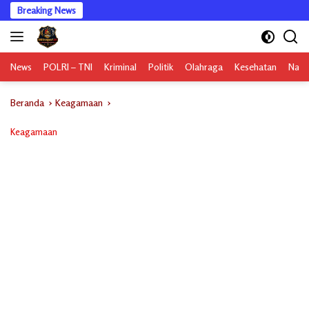
Langsung
Breaking News
ke
konten
News
POLRI – TNI
Kriminal
Politik
Olahraga
Kesehatan
Nasi
Beranda
Keagamaan
Keagamaan