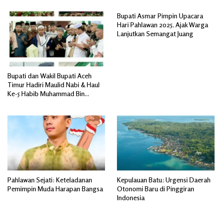
Pembangunan Kawasan Barat,
Bupati Asmar Pimpin Upacara
Tengah, Timur Indonesia
Hari Pahlawan 2025, Ajak Warga
Lanjutkan Semangat Juang
Bupati dan Wakil Bupati Aceh
Timur Hadiri Maulid Nabi & Haul
Ke-5 Habib Muhammad Bin
Ahmad Al-Attas..
Pahlawan Sejati: Keteladanan
Kepulauan Batu: Urgensi Daerah
Pemimpin Muda Harapan Bangsa
Otonomi Baru di Pinggiran
Indonesia