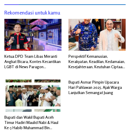
Rekomendasi untuk kamu
Ketua DPD Team Libas Meranti
Perspektif Kemanusian,
Angkat Bicara, Kontes Kecantikan
Kerakyatan, Keadilan, Kedamaian,
LGBT di News Paragon
Kesejahteraan, Keutuhan Ciptaan
Pekanbaru Jadi Sorotan Publik
: Agenda Peradaban
Pembangunan Kawasan Barat,
Bupati Asmar Pimpin Upacara
Tengah, Timur Indonesia
Hari Pahlawan 2025, Ajak Warga
Lanjutkan Semangat Juang
Bupati dan Wakil Bupati Aceh
Timur Hadiri Maulid Nabi & Haul
Ke-5 Habib Muhammad Bin