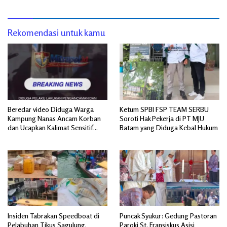
Rekomendasi untuk kamu
Beredar video Diduga Warga
Ketum SPBI FSP TEAM SERBU
Kampung Nanas Ancam Korban
Soroti Hak Pekerja di PT MJU
dan Ucapkan Kalimat Sensitif
Batam yang Diduga Kebal Hukum
yang Mengandung Isu SARA
Insiden Tabrakan Speedboat di
Puncak Syukur: Gedung Pastoran
Pelabuhan Tikus Sagulung,
Paroki St. Fransiskus Asisi