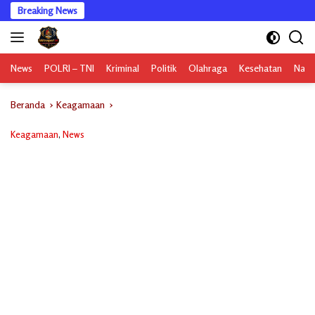
Langsung
Breaking News
ke
konten
News
POLRI – TNI
Kriminal
Politik
Olahraga
Kesehatan
Nasi
Beranda
Keagamaan
Keagamaan
,
News