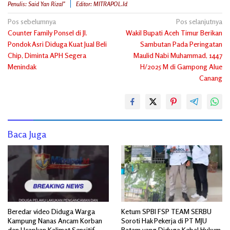
Penulis: Said Yan Rizal"
Editor: MITRAPOL.id
Navigasi
Pos sebelumnya
Pos selanjutnya
Counter Family Ponsel di Jl.
Wakil Bupati Aceh Timur Berikan
pos
Pondok Asri Diduga Kuat Jual Beli
Sambutan Pada Peringatan
Chip, Diminta APH Segera
Maulid Nabi Muhammad, 1447
Menindak
H/2025 M di Gampong Alue
Canang
Baca Juga
Beredar video Diduga Warga
Ketum SPBI FSP TEAM SERBU
Kampung Nanas Ancam Korban
Soroti Hak Pekerja di PT MJU
dan Ucapkan Kalimat Sensitif
Batam yang Diduga Kebal Hukum