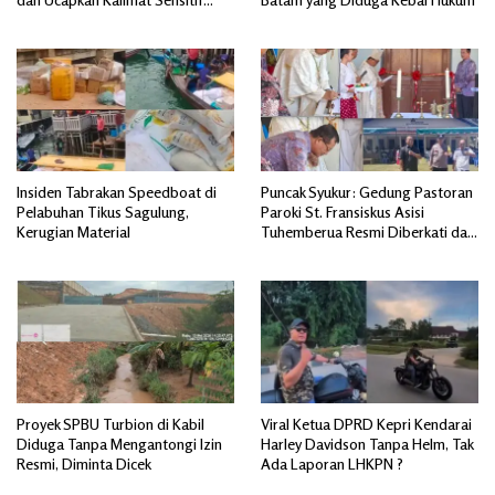
yang Mengandung Isu SARA
Insiden Tabrakan Speedboat di
Puncak Syukur: Gedung Pastoran
Pelabuhan Tikus Sagulung,
Paroki St. Fransiskus Asisi
Kerugian Material
Tuhemberua Resmi Diberkati dan
Diresmikan
Proyek SPBU Turbion di Kabil
Viral Ketua DPRD Kepri Kendarai
Diduga Tanpa Mengantongi Izin
Harley Davidson Tanpa Helm, Tak
Resmi, Diminta Dicek
Ada Laporan LHKPN ?