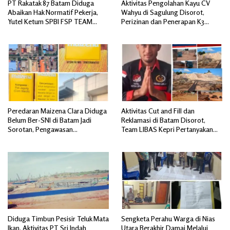
PT Rakatak 87 Batam Diduga
Aktivitas Pengolahan Kayu CV
Abaikan Hak Normatif Pekerja,
Wahyu di Sagulung Disorot,
Yutel Ketum SPBI FSP TEAM
Perizinan dan Penerapan K3
SERBU; Berpotensi Langgar
Dipertanyakan
Ketentuan Ketenagakerjaan
Peredaran Maizena Clara Diduga
Aktivitas Cut and Fill dan
Belum Ber-SNI di Batam Jadi
Reklamasi di Batam Disorot,
Sorotan, Pengawasan
Team LIBAS Kepri Pertanyakan
Dipertanyakan
Pengawasan Instansi Terkait
Diduga Timbun Pesisir Teluk Mata
Sengketa Perahu Warga di Nias
Ikan, Aktivitas PT Sri Indah
Utara Berakhir Damai Melalui