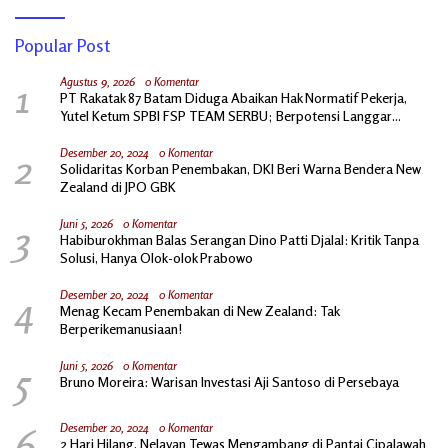
Popular Post
1
Agustus 9, 2026
0 Komentar
PT Rakatak 87 Batam Diduga Abaikan Hak Normatif Pekerja,
Yutel Ketum SPBI FSP TEAM SERBU; Berpotensi Langgar
Ketentuan Ketenagakerjaan
2
Desember 20, 2024
0 Komentar
Solidaritas Korban Penembakan, DKI Beri Warna Bendera New
Zealand di JPO GBK
3
Juni 5, 2026
0 Komentar
Habiburokhman Balas Serangan Dino Patti Djalal: Kritik Tanpa
Solusi, Hanya Olok-olok Prabowo
4
Desember 20, 2024
0 Komentar
Menag Kecam Penembakan di New Zealand: Tak
Berperikemanusiaan!
5
Juni 5, 2026
0 Komentar
Bruno Moreira: Warisan Investasi Aji Santoso di Persebaya
6
Desember 20, 2024
0 Komentar
2 Hari Hilang, Nelayan Tewas Mengambang di Pantai Cipalawah