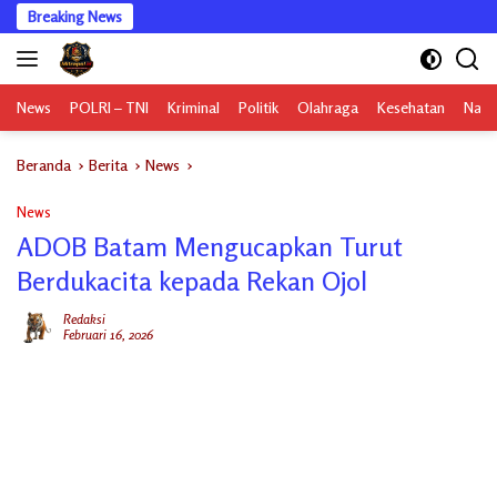
Langsung
Breaking News
ke
konten
News
POLRI – TNI
Kriminal
Politik
Olahraga
Kesehatan
Nasi
Beranda
Berita
News
News
ADOB Batam Mengucapkan Turut
Berdukacita kepada Rekan Ojol
Redaksi
Februari 16, 2026