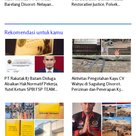
Barelang Disorot: Nelayan
Restorative Justice, Polsek
Terdampak, Dugaan Pelanggaran
Tuhemberua Fasilitasi Mediasi
Lingkungan Mengemuka
Rekomendasi untuk kamu
PT Rakatak 87 Batam Diduga
Aktivitas Pengolahan Kayu CV
Abaikan Hak Normatif Pekerja,
Wahyu di Sagulung Disorot,
Yutel Ketum SPBI FSP TEAM
Perizinan dan Penerapan K3
SERBU; Berpotensi Langgar
Dipertanyakan
Ketentuan Ketenagakerjaan