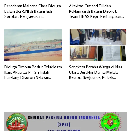
Peredaran Maizena Clara Diduga
Aktivitas Cut and Fill dan
Belum Ber-SNI di Batam Jadi
Reklamasi di Batam Disorot,
Sorotan, Pengawasan
Team LIBAS Kepri Pertanyakan
Dipertanyakan
Pengawasan Instansi Terkait
Diduga Timbun Pesisir Teluk Mata
Sengketa Perahu Warga di Nias
Ikan, Aktivitas PT Sri Indah
Utara Berakhir Damai Melalui
Barelang Disorot: Nelayan
Restorative Justice, Polsek
Terdampak, Dugaan Pelanggaran
Tuhemberua Fasilitasi Mediasi
Lingkungan Mengemuka