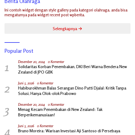
Berita Olahraga
Ini contoh widget dengan style gallery pada kategori olahraga, anda bisa
mengaturnya pada widget recent post wpberita.
Selengkapnya
Popular Post
1
Desember 20, 2024
0 Komentar
Solidaritas Korban Penembakan, DKI Beri Warna Bendera New
Zealand di JPO GBK
2
Juni 5, 2026
0 Komentar
Habiburokhman Balas Serangan Dino Patti Djalal: Kritik Tanpa
Solusi, Hanya Olok-olok Prabowo
3
Desember 20, 2024
0 Komentar
Menag Kecam Penembakan di New Zealand: Tak
Berperikemanusiaan!
4
Juni 5, 2026
0 Komentar
Bruno Moreira: Warisan Investasi Aji Santoso di Persebaya