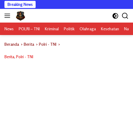
Langsung
Breaking News
ke
konten
News
POLRI – TNI
Kriminal
Politik
Olahraga
Kesehatan
Nasi
Beranda
Berita
Polri - TNI
Berita
,
Polri - TNI