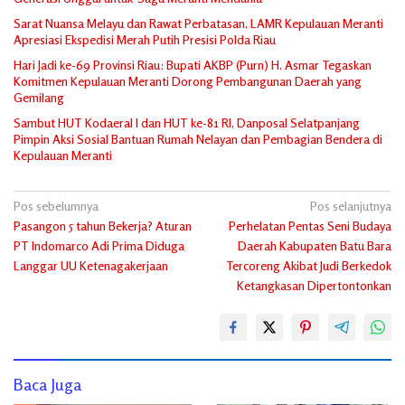
Sarat Nuansa Melayu dan Rawat Perbatasan, LAMR Kepulauan Meranti
Apresiasi Ekspedisi Merah Putih Presisi Polda Riau
Hari Jadi ke-69 Provinsi Riau: Bupati AKBP (Purn) H. Asmar Tegaskan
Komitmen Kepulauan Meranti Dorong Pembangunan Daerah yang
Gemilang
Sambut HUT Kodaeral I dan HUT ke-81 RI, Danposal Selatpanjang
Pimpin Aksi Sosial Bantuan Rumah Nelayan dan Pembagian Bendera di
Kepulauan Meranti
Navigasi
Pos sebelumnya
Pos selanjutnya
Pasangon 5 tahun Bekerja? Aturan
Perhelatan Pentas Seni Budaya
pos
PT Indomarco Adi Prima Diduga
Daerah Kabupaten Batu Bara
Langgar UU Ketenagakerjaan
Tercoreng Akibat Judi Berkedok
Ketangkasan Dipertontonkan
Baca Juga