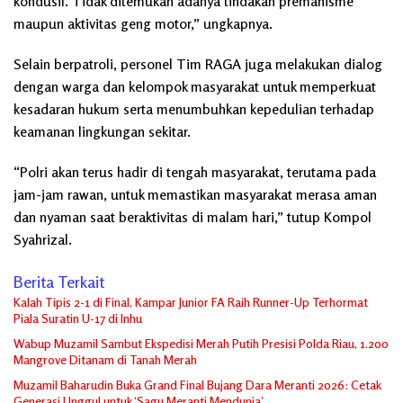
kondusif. Tidak ditemukan adanya tindakan premanisme
maupun aktivitas geng motor,” ungkapnya.
Selain berpatroli, personel Tim RAGA juga melakukan dialog
dengan warga dan kelompok masyarakat untuk memperkuat
kesadaran hukum serta menumbuhkan kepedulian terhadap
keamanan lingkungan sekitar.
“Polri akan terus hadir di tengah masyarakat, terutama pada
jam-jam rawan, untuk memastikan masyarakat merasa aman
dan nyaman saat beraktivitas di malam hari,” tutup Kompol
Syahrizal.
Berita Terkait
Kalah Tipis 2-1 di Final, Kampar Junior FA Raih Runner-Up Terhormat
Piala Suratin U-17 di Inhu
Wabup Muzamil Sambut Ekspedisi Merah Putih Presisi Polda Riau, 1.200
Mangrove Ditanam di Tanah Merah
Muzamil Baharudin Buka Grand Final Bujang Dara Meranti 2026: Cetak
Generasi Unggul untuk ‘Sagu Meranti Mendunia’