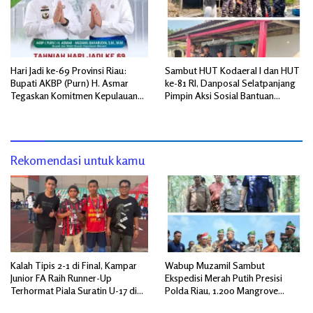
Hari Jadi ke-69 Provinsi Riau:
Sambut HUT Kodaeral I dan HUT
Bupati AKBP (Purn) H. Asmar
ke-81 RI, Danposal Selatpanjang
Tegaskan Komitmen Kepulauan
Pimpin Aksi Sosial Bantuan
Meranti Dorong Pembangunan
Rumah Nelayan dan Pembagian
Daerah yang Gemilang
Bendera di Kepulauan Meranti
Rekomendasi untuk kamu
Kalah Tipis 2-1 di Final, Kampar
Wabup Muzamil Sambut
Junior FA Raih Runner-Up
Ekspedisi Merah Putih Presisi
Terhormat Piala Suratin U-17 di
Polda Riau, 1.200 Mangrove
Inhu
Ditanam di Tanah Merah