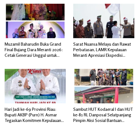
Muzamil Baharudin Buka Grand
Sarat Nuansa Melayu dan Rawat
Final Bujang Dara Meranti 2026:
Perbatasan, LAMR Kepulauan
Cetak Generasi Unggul untuk
Meranti Apresiasi Ekspedisi
‘Sagu Meranti Mendunia’
Merah Putih Presisi Polda Riau
Hari Jadi ke-69 Provinsi Riau:
Sambut HUT Kodaeral I dan HUT
Bupati AKBP (Purn) H. Asmar
ke-81 RI, Danposal Selatpanjang
Tegaskan Komitmen Kepulauan
Pimpin Aksi Sosial Bantuan
Meranti Dorong Pembangunan
Rumah Nelayan dan Pembagian
Daerah yang Gemilang
Bendera di Kepulauan Meranti