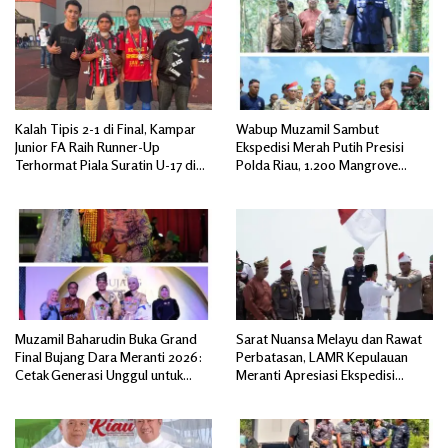
Kalah Tipis 2-1 di Final, Kampar
Wabup Muzamil Sambut
Junior FA Raih Runner-Up
Ekspedisi Merah Putih Presisi
Terhormat Piala Suratin U-17 di
Polda Riau, 1.200 Mangrove
Inhu
Ditanam di Tanah Merah
Muzamil Baharudin Buka Grand
Sarat Nuansa Melayu dan Rawat
Final Bujang Dara Meranti 2026:
Perbatasan, LAMR Kepulauan
Cetak Generasi Unggul untuk
Meranti Apresiasi Ekspedisi
‘Sagu Meranti Mendunia’
Merah Putih Presisi Polda Riau