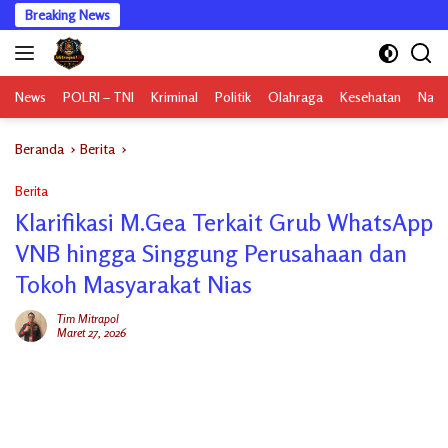
Langsung
Breaking News
ke
konten
News
POLRI – TNI
Kriminal
Politik
Olahraga
Kesehatan
Nasi
Beranda
Berita
Berita
Klarifikasi M.Gea Terkait Grub WhatsApp
VNB hingga Singgung Perusahaan dan
Tokoh Masyarakat Nias
Tim Mitrapol
Maret 27, 2026