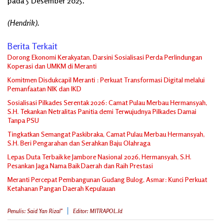
pada 5 Desember 2025.
(Hendrik).
Berita Terkait
Dorong Ekonomi Kerakyatan, Darsini Sosialisasi Perda Perlindungan
Koperasi dan UMKM di Meranti
Komitmen Disdukcapil Meranti : Perkuat Transformasi Digital melalui
Pemanfaatan NIK dan IKD
Sosialisasi Pilkades Serentak 2026: Camat Pulau Merbau Hermansyah,
S.H. Tekankan Netralitas Panitia demi Terwujudnya Pilkades Damai
Tanpa PSU
Tingkatkan Semangat Paskibraka, Camat Pulau Merbau Hermansyah,
S.H. Beri Pengarahan dan Serahkan Baju Olahraga
Lepas Duta Terbaik ke Jambore Nasional 2026, Hermansyah, S.H.
Pesankan Jaga Nama Baik Daerah dan Raih Prestasi
Meranti Percepat Pembangunan Gudang Bulog, Asmar: Kunci Perkuat
Ketahanan Pangan Daerah Kepulauan
Penulis: Said Yan Rizal"
Editor: MITRAPOL.id