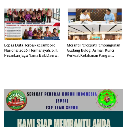
Netralitas Panitia demi
Pengarahan dan Serahkan Baju
Terwujudnya Pilkades Damai
Olahraga
Tanpa PSU
Lepas Duta Terbaik ke Jambore
Meranti Percepat Pembangunan
Nasional 2026, Hermansyah, S.H.
Gudang Bulog, Asmar: Kunci
Pesankan Jaga Nama Baik Daerah
Perkuat Ketahanan Pangan
dan Raih Prestasi
Daerah Kepulauan