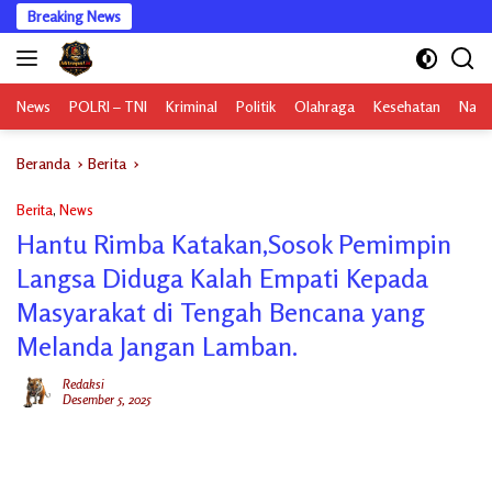
Langsung
Breaking News
ke
konten
News
POLRI – TNI
Kriminal
Politik
Olahraga
Kesehatan
Nasi
Beranda
Berita
Berita
,
News
Hantu Rimba Katakan,Sosok Pemimpin
Langsa Diduga Kalah Empati Kepada
Masyarakat di Tengah Bencana yang
Melanda Jangan Lamban.
Redaksi
Desember 5, 2025