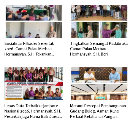
Sosialisasi Pilkades Serentak
Tingkatkan Semangat Paskibraka,
2026: Camat Pulau Merbau
Camat Pulau Merbau
Hermansyah, S.H. Tekankan
Hermansyah, S.H. Beri
Netralitas Panitia demi
Pengarahan dan Serahkan Baju
Terwujudnya Pilkades Damai
Olahraga
Tanpa PSU
Lepas Duta Terbaik ke Jambore
Meranti Percepat Pembangunan
Nasional 2026, Hermansyah, S.H.
Gudang Bulog, Asmar: Kunci
Pesankan Jaga Nama Baik Daerah
Perkuat Ketahanan Pangan
dan Raih Prestasi
Daerah Kepulauan