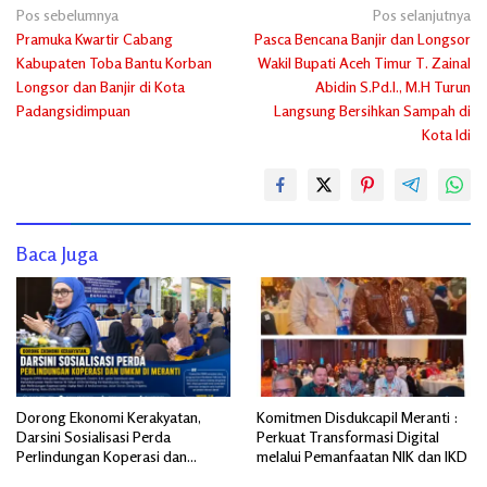
Navigasi
Pos sebelumnya
Pos selanjutnya
Pramuka Kwartir Cabang
Pasca Bencana Banjir dan Longsor
pos
Kabupaten Toba Bantu Korban
Wakil Bupati Aceh Timur T. Zainal
Longsor dan Banjir di Kota
Abidin S.Pd.I., M.H Turun
Padangsidimpuan
Langsung Bersihkan Sampah di
Kota Idi
Baca Juga
Dorong Ekonomi Kerakyatan,
Komitmen Disdukcapil Meranti :
Darsini Sosialisasi Perda
Perkuat Transformasi Digital
Perlindungan Koperasi dan
melalui Pemanfaatan NIK dan IKD
UMKM di Meranti