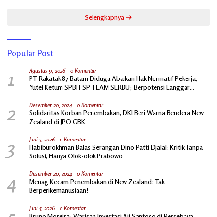
Selengkapnya
Popular Post
1
Agustus 9, 2026
0 Komentar
PT Rakatak 87 Batam Diduga Abaikan Hak Normatif Pekerja,
Yutel Ketum SPBI FSP TEAM SERBU; Berpotensi Langgar
Ketentuan Ketenagakerjaan
2
Desember 20, 2024
0 Komentar
Solidaritas Korban Penembakan, DKI Beri Warna Bendera New
Zealand di JPO GBK
3
Juni 5, 2026
0 Komentar
Habiburokhman Balas Serangan Dino Patti Djalal: Kritik Tanpa
Solusi, Hanya Olok-olok Prabowo
4
Desember 20, 2024
0 Komentar
Menag Kecam Penembakan di New Zealand: Tak
Berperikemanusiaan!
5
Juni 5, 2026
0 Komentar
Bruno Moreira: Warisan Investasi Aji Santoso di Persebaya