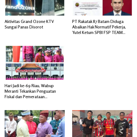
Aktivitas Grand Ozone KTV
PT Rakatak 87 Batam Diduga
Sungai Panas Disorot
Abaikan Hak Normatif Pekerja,
Yutel Ketum SPBI FSP TEAM
SERBU; Berpotensi Langgar
Ketentuan Ketenagakerjaan
Hari Jadi ke-69 Riau, Wabup
Meranti Tekankan Penguatan
Fiskal dan Pemerataan
Pembangunan