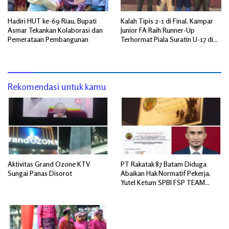
Hadiri HUT ke-69 Riau, Bupati
Kalah Tipis 2-1 di Final, Kampar
Asmar Tekankan Kolaborasi dan
Junior FA Raih Runner-Up
Pemerataan Pembangunan
Terhormat Piala Suratin U-17 di
Inhu
Rekomendasi untuk kamu
Aktivitas Grand Ozone KTV
PT Rakatak 87 Batam Diduga
Sungai Panas Disorot
Abaikan Hak Normatif Pekerja,
Yutel Ketum SPBI FSP TEAM
SERBU; Berpotensi Langgar
Ketentuan Ketenagakerjaan