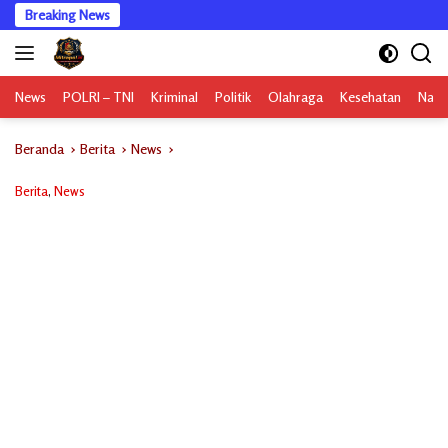
Langsung
Breaking News
ke
konten
News
POLRI – TNI
Kriminal
Politik
Olahraga
Kesehatan
Nasi
Beranda
Berita
News
Berita
,
News